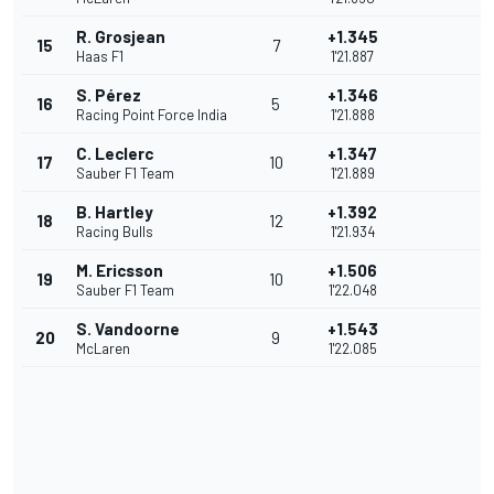
R. Grosjean
+1.345
15
7
Haas F1
1'21.887
S. Pérez
+1.346
16
5
Racing Point Force India
1'21.888
C. Leclerc
+1.347
17
10
Sauber F1 Team
1'21.889
B. Hartley
+1.392
18
12
Racing Bulls
1'21.934
M. Ericsson
+1.506
19
10
Sauber F1 Team
1'22.048
S. Vandoorne
+1.543
20
9
McLaren
1'22.085