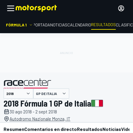
RESULTADOS
FÓRMULA 1
PORTADA
NOTICIAS
CALENDARIO
CLASIFI
GP DE ITALIA
presentado por
2018 Fórmula 1 GP de Italia
30 ago 2018 - 2 sept 2018
Autodromo Nazionale Monza, IT
Resumen
Comentarios en directo
Resultados
Noticias
Vide