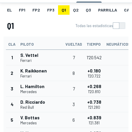
EL
FP1
FP2
FP3
Q1
Q2
Q3
PARRILLA
CAR
Q1
Todas las estadísticas
CLA
PILOTO
VUELTAS
TIEMPO
NEUMÁTICOS
S. Vettel
1
7
1'20.542
Ferrari
K. Raikkonen
+0.180
2
8
Ferrari
1'20.722
L. Hamilton
+0.268
3
7
Mercedes
1'20.810
D. Ricciardo
+0.738
4
3
Red Bull
1'21.280
V. Bottas
+0.839
5
6
Mercedes
1'21.381