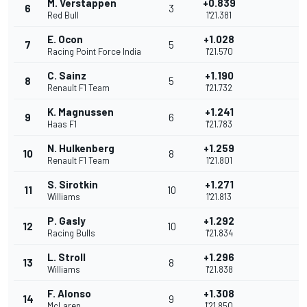
M. Verstappen
+0.839
6
3
Red Bull
1'21.381
E. Ocon
+1.028
7
5
Racing Point Force India
1'21.570
C. Sainz
+1.190
8
5
Renault F1 Team
1'21.732
K. Magnussen
+1.241
9
6
Haas F1
1'21.783
N. Hulkenberg
+1.259
10
8
Renault F1 Team
1'21.801
S. Sirotkin
+1.271
11
10
Williams
1'21.813
P. Gasly
+1.292
12
10
Racing Bulls
1'21.834
L. Stroll
+1.296
13
8
Williams
1'21.838
F. Alonso
+1.308
14
9
McLaren
1'21.850