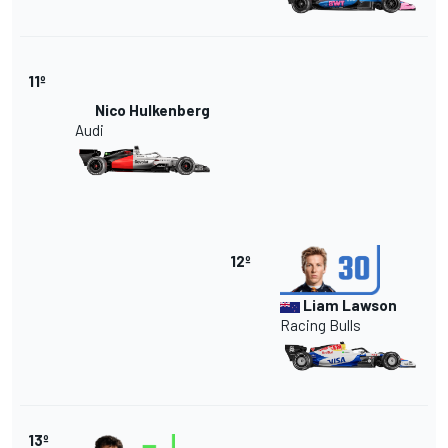
11º
Nico Hulkenberg
Audi
12º
Liam Lawson
Racing Bulls
13º