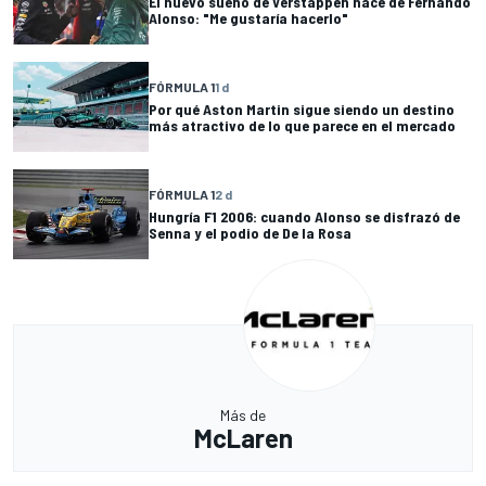
El nuevo sueño de Verstappen nace de Fernando
Alonso: "Me gustaría hacerlo"
FÓRMULA 1
1 d
Por qué Aston Martin sigue siendo un destino
más atractivo de lo que parece en el mercado
FÓRMULA 1
2 d
Hungría F1 2006: cuando Alonso se disfrazó de
Senna y el podio de De la Rosa
Más de
McLaren