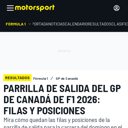
FÓRMULA 1
PORTADA
NOTICIAS
CALENDARIO
RESULTADOS
CLASIFI
RESULTADOS
Fórmula 1
GP de Canadá
PARRILLA DE SALIDA DEL GP
DE CANADÁ DE F1 2026:
FILAS Y POSICIONES
Mira cómo quedan las filas y posiciones de la
parrilla de salida para la carrera del domingo en el