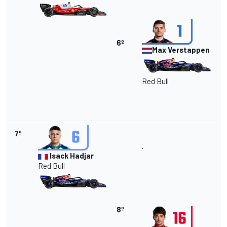
6º
Max Verstappen
Red Bull
7º
´
Isack Hadjar
Red Bull
8º