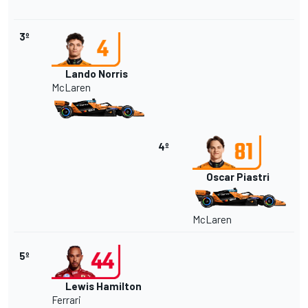
3º
Lando Norris
McLaren
4º
Oscar Piastri
McLaren
5º
Lewis Hamilton
Ferrari