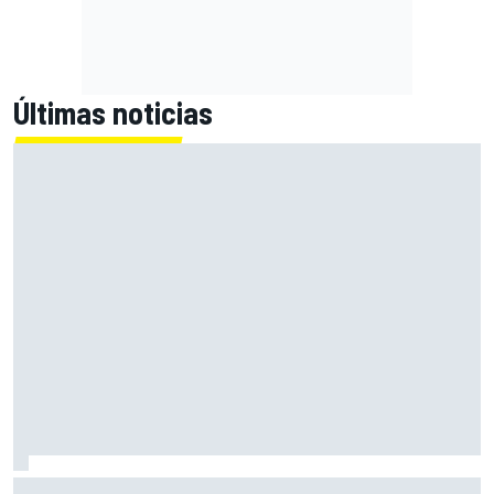
Últimas noticias
Fittipaldi explica por qué el duelo entre Antonelli y Russell