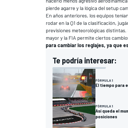
hacerlo menos agresivo aerodinámica
pierde agarre y la lógica del setup ca
En años anteriores, los equipos tenía
rodar en la Q1 de la clasificación, ju
previsiones meteorológicas distintas.
mayor y la FIA permite ciertos cambios
para cambiar los reglajes, ya que e
Te podría interesar:
MÁS CATEGORÍAS
FÓRMULA 1
El tiempo para e
FÓRMULA 1
Así queda el mun
posiciones