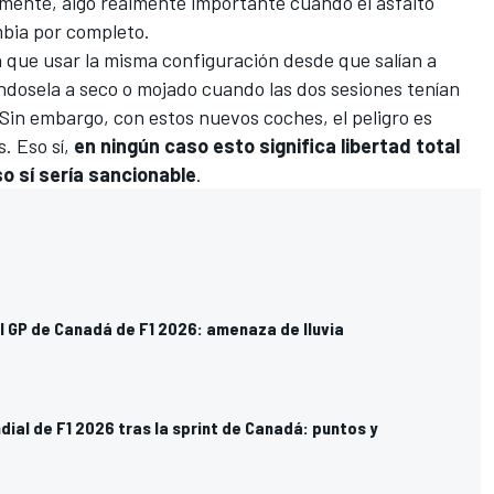
mente, algo realmente importante cuando el asfalto
mbia por completo.
n que usar la misma configuración desde que salían a
gándosela a seco o mojado cuando las dos sesiones tenían
 Sin embargo, con estos nuevos coches, el peligro es
. Eso sí,
en ningún caso esto significa libertad total
so sí sería sancionable
.
l GP de Canadá de F1 2026: amenaza de lluvia
dial de F1 2026 tras la sprint de Canadá: puntos y