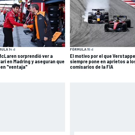
ULA 1
4 d
FÓRMULA 1
5 d
McLaren sorprendió ver a
El motivo por el que Verstapp
rari en Madring y aseguran que
siempre pone en aprietos a lo
nen "ventaja"
comisarios de la FIA