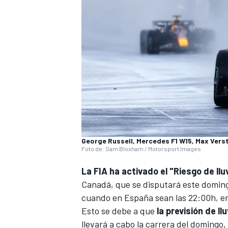
George Russell, Mercedes F1 W15, Max Vers
Foto de: Sam Bloxham / Motorsport Images
La FIA ha activado el "Riesgo de llu
Canadá
, que se disputará este doming
cuando en España sean las 22:00h, en
Esto se debe a que
la previsión de ll
llevará a cabo la carrera del domingo,