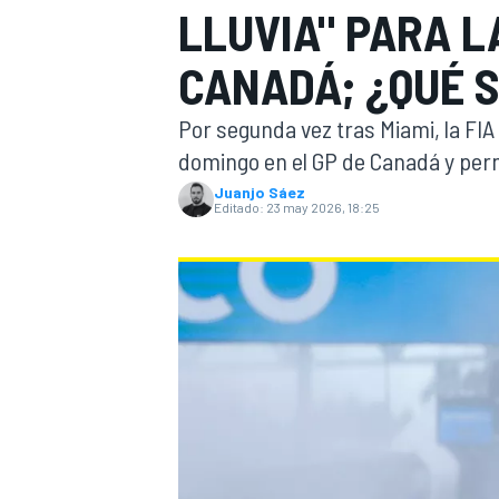
LLUVIA" PARA L
INDYCAR
WRC
CANADÁ; ¿QUÉ S
Por segunda vez tras Miami, la FIA 
domingo en el GP de Canadá y per
Juanjo Sáez
Editado:
23 may 2026, 18:25
WEC
FÓRMULA E