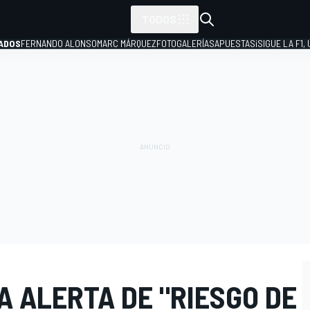
TODOS
ADOS
FERNANDO ALONSO
MARC MÁRQUEZ
FOTOGALERÍAS
APUESTAS
¡SIGUE LA F1,
P
LA ALERTA DE "RIESGO DE