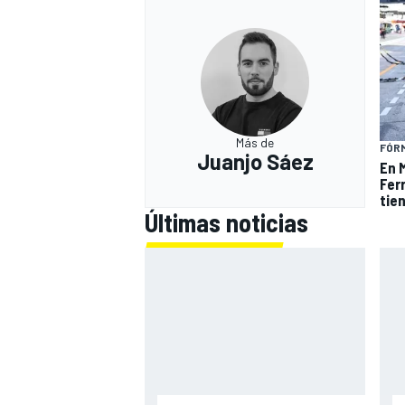
Más de
FÓRM
Juanjo Sáez
En 
Fer
tie
Últimas noticias