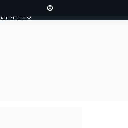
Haz que tu voz se escuche
comentando los artículos
 ÚNETE Y PARTICIPA!
INICIAR SESIÓN
EDICIÓN
ESPAÑA