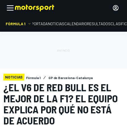
FÓRMULA 1
PORTADA
NOTICIAS
CALENDARIO
RESULTADOS
CLASIFI
NOTICIAS
Fórmula 1
GP de Barcelona-Catalunya
¿EL V6 DE RED BULL ES EL
MEJOR DE LA F1? EL EQUIPO
EXPLICA POR QUÉ NO ESTÁ
DE ACUERDO