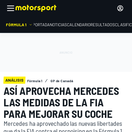
FÓRMULA 1
PORTADA
NOTICIAS
CALENDARIO
RESULTADOS
CLASIFI
ANÁLISIS
Fórmula 1
GP de Canadá
ASÍ APROVECHA MERCEDES
LAS MEDIDAS DE LA FIA
PARA MEJORAR SU COCHE
Mercedes ha aprovechado las nuevas libertades
que da la FIA contra el porpoising en la Fórmula 1