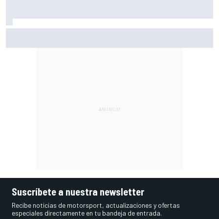
Ogura: "Silverstone no es un circuito al que le tenga
muchas ganas"
Suscríbete a nuestra newsletter
Recibe noticias de motorsport, actualizaciones y ofertas
especiales directamente en tu bandeja de entrada.