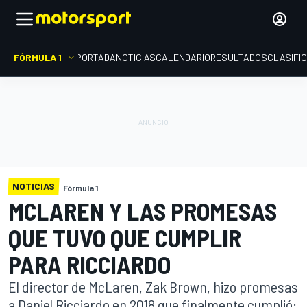
FÓRMULA 1
PORTADA
NOTICIAS
CALENDARIO
RESULTADOS
CLASIFI
NOTICIAS
Fórmula 1
MCLAREN Y LAS PROMESAS
QUE TUVO QUE CUMPLIR
PARA RICCIARDO
El director de McLaren, Zak Brown, hizo promesas
a Daniel Ricciardo en 2018 que finalmente cumplió: