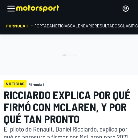
FÓRMULA 1
PORTADA
NOTICIAS
CALENDARIO
RESULTADOS
CLASIFI
NOTICIAS
Fórmula 1
RICCIARDO EXPLICA POR QUÉ
FIRMÓ CON MCLAREN, Y POR
QUÉ TAN PRONTO
El piloto de Renault, Daniel Ricciardo, explica por
qué se apresuró a firmar por McLaren para 2021,