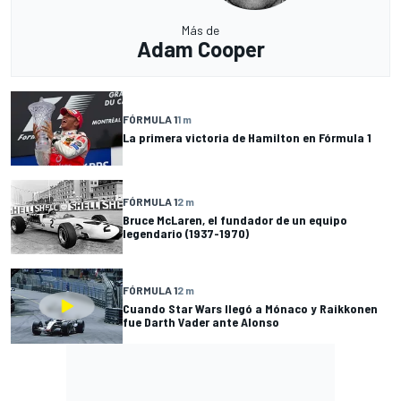
Más de
Adam Cooper
FÓRMULA 1
1 m
La primera victoria de Hamilton en Fórmula 1
FÓRMULA 1
2 m
Bruce McLaren, el fundador de un equipo
legendario (1937-1970)
FÓRMULA 1
2 m
Cuando Star Wars llegó a Mónaco y Raikkonen
fue Darth Vader ante Alonso