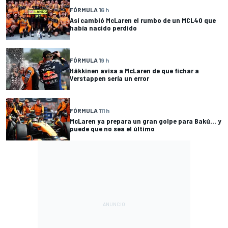
FÓRMULA 1
6 h
Así cambió McLaren el rumbo de un MCL40 que
había nacido perdido
FÓRMULA 1
9 h
Häkkinen avisa a McLaren de que fichar a
Verstappen sería un error
FÓRMULA 1
11 h
McLaren ya prepara un gran golpe para Bakú... y
puede que no sea el último