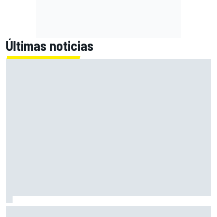
Últimas noticias
Bagnaia: "Este año no sé todo sobre mi moto, entro en