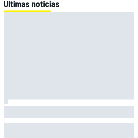
Últimas noticias
Hungría F1 2006: cuando Alonso se disfrazó de Senna y el
podio de De la Rosa