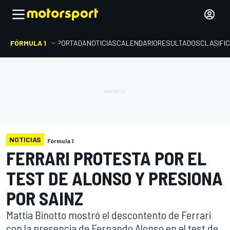
FÓRMULA 1
PORTADA
NOTICIAS
CALENDARIO
RESULTADOS
CLASIFI
NOTICIAS
Fórmula 1
FERRARI PROTESTA POR EL
TEST DE ALONSO Y PRESIONA
POR SAINZ
Mattia Binotto mostró el descontento de Ferrari
con la presencia de Fernando Alonso en el test de