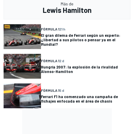
Más de
Lewis Hamilton
FÓRMULA 1
21 h
El gran dilema de Ferrari según un experto:
¿libertad a sus pilotos o pensar ya en el
Mundial?
FÓRMULA 1
2 d
Hungría 2007: la explosión de la rivalidad
Alonso-Hamilton
FÓRMULA 1
5 d
Ferrari F1 ha comenzado una campaña de
fichajes enfocada en el área de chasis