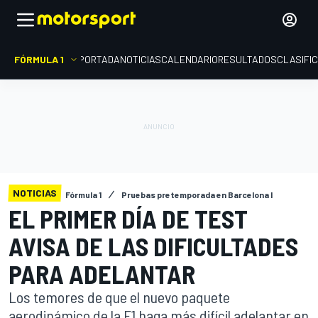
FÓRMULA 1
PORTADA
NOTICIAS
CALENDARIO
RESULTADOS
CLASIFI
NOTICIAS
Fórmula 1
Pruebas pretemporada en Barcelona I
EL PRIMER DÍA DE TEST
AVISA DE LAS DIFICULTADES
PARA ADELANTAR
Los temores de que el nuevo paquete
aerodinámico de la F1 haga más difícil adelantar en