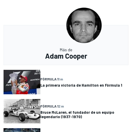
Más de
Adam Cooper
FÓRMULA 1
1 m
La primera victoria de Hamilton en Fórmula 1
FÓRMULA 1
2 m
Bruce McLaren, el fundador de un equipo
legendario (1937-1970)