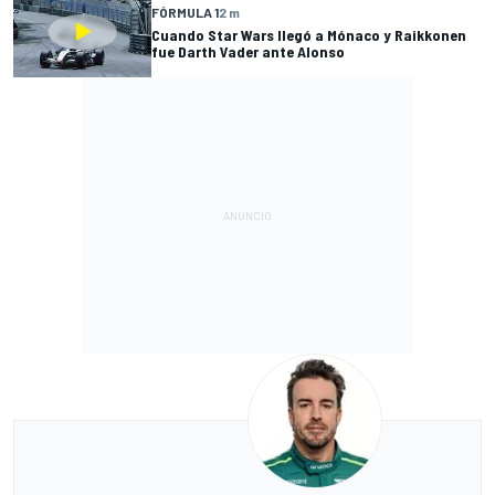
FÓRMULA 1
2 m
Cuando Star Wars llegó a Mónaco y Raikkonen
fue Darth Vader ante Alonso