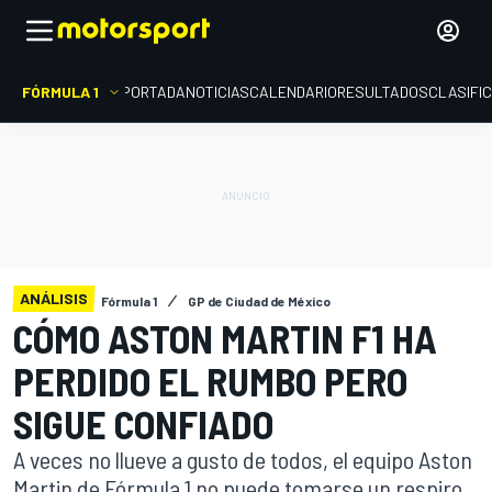
FÓRMULA 1
PORTADA
NOTICIAS
CALENDARIO
RESULTADOS
CLASIFI
ANÁLISIS
Fórmula 1
GP de Ciudad de México
CÓMO ASTON MARTIN F1 HA
PERDIDO EL RUMBO PERO
SIGUE CONFIADO
A veces no llueve a gusto de todos, el equipo Aston
Martin de Fórmula 1 no puede tomarse un respiro