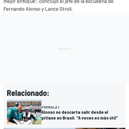
mejor enfoque", concluyó el jefe de la escudería de
Fernando Alonso
y
Lance Stroll
.
Relacionado:
FÓRMULA 1
Alonso no descarta salir desde el
pitlane en Brasil: "A veces es más útil"