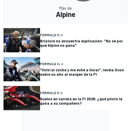
Más de
Alpine
FÓRMULA 1
2 d
Briatore no encuentra explicación: "No sé por
qué Alpine no gana"
FÓRMULA 1
4 d
"Volví al coche y me eché a llorar", revela Ocon
sobre su año al margen de la F1
FÓRMULA 1
7 d
Duelos en carrera en la F1 2026: ¿qué piloto le
gana a su compañero?