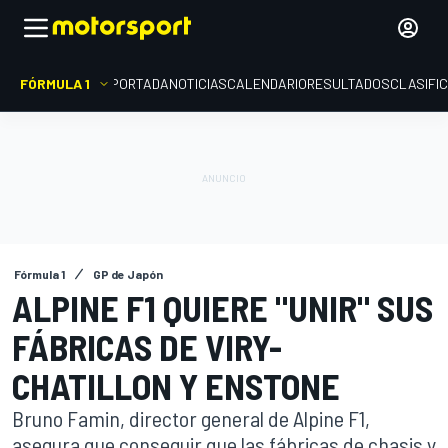
FÓRMULA 1
PORTADA
NOTICIAS
CALENDARIO
RESULTADOS
CLASIFI
Fórmula 1
GP de Japón
ALPINE F1 QUIERE "UNIR" SUS
FÁBRICAS DE VIRY-
CHATILLON Y ENSTONE
Bruno Famin, director general de Alpine F1,
asegura que conseguir que las fábricas de chasis y