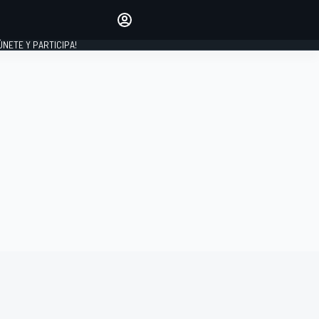
Haz que tu voz se escuche
comentando los artículos
 ÚNETE Y PARTICIPA!
INICIAR SESIÓN
EDICIÓN
ESPAÑA