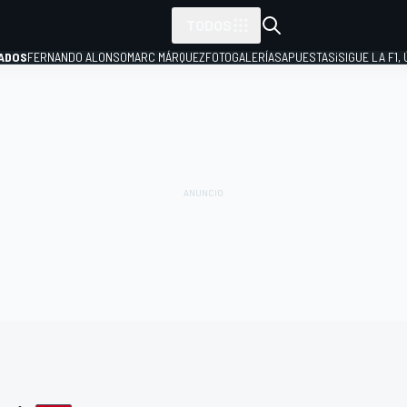
TODOS
ADOS
FERNANDO ALONSO
MARC MÁRQUEZ
FOTOGALERÍAS
APUESTAS
¡SIGUE LA F1,
P