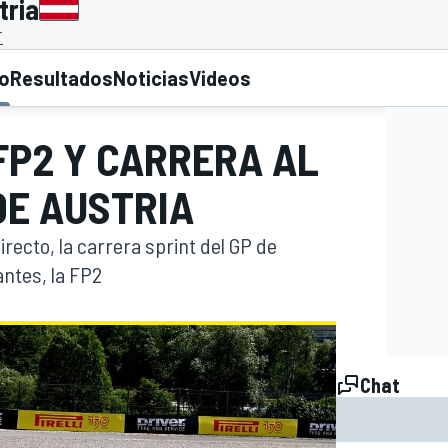
tria
T
to
Resultados
Noticias
Videos
 FP2 Y CARRERA AL
DE AUSTRIA
irecto, la carrera sprint del GP de
antes, la FP2
Chat