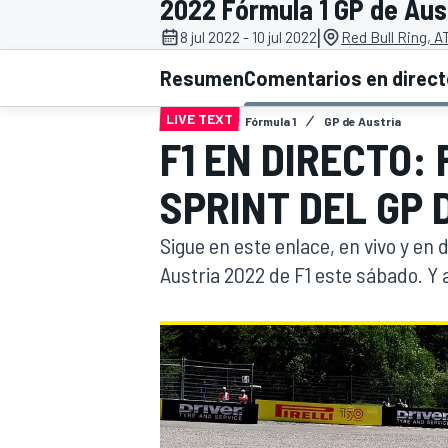
2022 Fórmula 1 GP de Aus
|
8 jul 2022 - 10 jul 2022
Red Bull Ring, A
INDYCAR
WRC
Resumen
Comentarios en direc
LIVE TEXT
Fórmula 1
GP de Austria
F1 EN DIRECTO:
SPRINT DEL GP 
Sigue en este enlace, en vivo y en d
Austria 2022 de F1 este sábado. Y 
WEC
FÓRMULA E