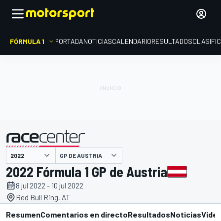
FÓRMULA 1
PORTADA
NOTICIAS
CALENDARIO
RESULTADOS
CLASIFI
presentado por
GP DE AUSTRIA
2022 Fórmula 1 GP de Austria
8 jul 2022 - 10 jul 2022
Red Bull Ring, AT
Resumen
Comentarios en directo
Resultados
Noticias
Vide