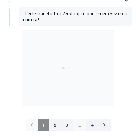
¡Leclerc adelanta a Verstappen por tercera vez en la
carrera!
1
2
3
...
4