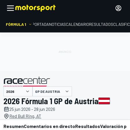
FÓRMULA 1
PORTADA
NOTICIAS
CALENDARIO
RESULTADOS
CLASIFI
presentado por
GP DE AUSTRIA
2026 Fórmula 1 GP de Austria
25 jun 2026 - 28 jun 2026
Red Bull Ring, AT
Resumen
Comentarios en directo
Resultados
Valoración pi