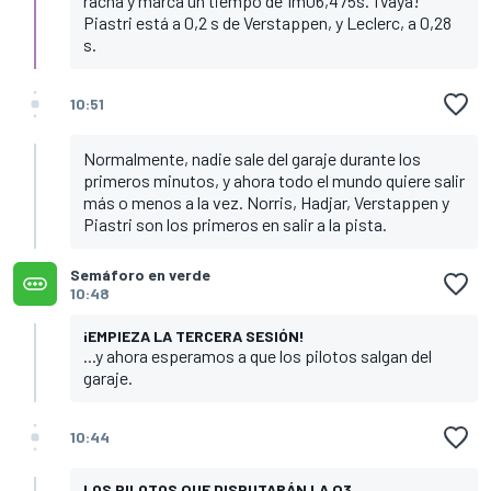
racha y marca un tiempo de 1m06,475s. ¡Vaya!
Piastri está a 0,2 s de Verstappen, y Leclerc, a 0,28
s.
10:51
Normalmente, nadie sale del garaje durante los
primeros minutos, y ahora todo el mundo quiere salir
más o menos a la vez. Norris, Hadjar, Verstappen y
Piastri son los primeros en salir a la pista.
Semáforo en verde
10:48
¡EMPIEZA LA TERCERA SESIÓN!
...y ahora esperamos a que los pilotos salgan del
garaje.
10:44
LOS PILOTOS QUE DISPUTARÁN LA Q3