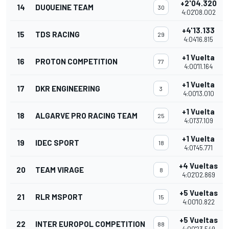
+2'04.320
14
DUQUEINE TEAM
30
4:02'08.002
+4'13.133
15
TDS RACING
29
4:04'16.815
+1 Vuelta
16
PROTON COMPETITION
77
4:00'11.164
+1 Vuelta
17
DKR ENGINEERING
3
4:00'13.010
+1 Vuelta
18
ALGARVE PRO RACING TEAM
25
4:01'37.109
+1 Vuelta
19
IDEC SPORT
18
4:01'45.771
+4 Vueltas
20
TEAM VIRAGE
8
4:02'02.869
+5 Vueltas
21
RLR MSPORT
15
4:00'10.822
+5 Vueltas
22
INTER EUROPOL COMPETITION
88