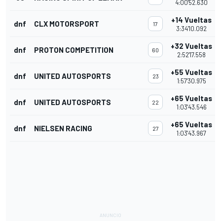
4:00'52.630
+14 Vueltas
dnf
CLX MOTORSPORT
17
3:34'10.092
+32 Vueltas
dnf
PROTON COMPETITION
60
2:52'17.558
+55 Vueltas
dnf
UNITED AUTOSPORTS
23
1:57'30.975
+65 Vueltas
dnf
UNITED AUTOSPORTS
22
1:03'43.546
+65 Vueltas
dnf
NIELSEN RACING
27
1:03'43.967