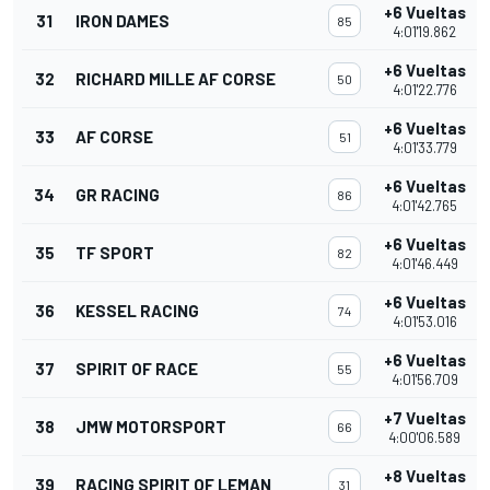
+6 Vueltas
31
IRON DAMES
85
4:01'19.862
+6 Vueltas
32
RICHARD MILLE AF CORSE
50
4:01'22.776
+6 Vueltas
33
AF CORSE
51
4:01'33.779
+6 Vueltas
34
GR RACING
86
4:01'42.765
+6 Vueltas
35
TF SPORT
82
4:01'46.449
+6 Vueltas
36
KESSEL RACING
74
4:01'53.016
+6 Vueltas
37
SPIRIT OF RACE
55
4:01'56.709
+7 Vueltas
38
JMW MOTORSPORT
66
4:00'06.589
+8 Vueltas
39
RACING SPIRIT OF LEMAN
31