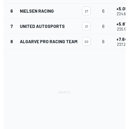
+5.05
6
NIELSEN RACING
6
27
2'24.68
+5.87
7
UNITED AUTOSPORTS
6
21
2'25.51
+7.64
8
ALGARVE PRO RACING TEAM
6
20
2'27.28