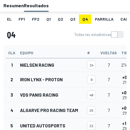
Resumen
Resultados
EL
FP1
FP2
Q1
Q2
Q3
Q4
PARRILLA
CAR
Q4
Todas las estadísticas
CLA
EQUIPO
#
VUELTAS
TIE
1
NIELSEN RACING
7
2'14
24
+0.
2
IRON LYNX - PROTON
7
9
2'15.
+0.
3
VDS PANIS RACING
7
48
2'15
+0.
4
ALGARVE PRO RACING TEAM
7
25
2'15
+1.
5
UNITED AUTOSPORTS
7
22
2'16