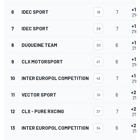
+1.
6
IDEC SPORT
7
18
2'16
+1.
7
IDEC SPORT
7
28
2'16
+1.
8
DUQUEINE TEAM
6
30
2'16
+1.
9
CLX MOTORSPORT
6
47
2'16
+1.
10
INTER EUROPOL COMPETITION
7
43
2'16
+2.
11
VECTOR SPORT
6
10
2'17.
+2.
12
CLX - PURE RXCING
7
37
2'17
+2.
13
INTER EUROPOL COMPETITION
6
34
2'17.