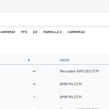
CARRERA1
FP3
Q2
PARRILLA 2
CARRERA2
#
COCHE
Mercedes-AMG C63 DTM
48
BMW M4 DTM
25
BMW M4 DTM
11