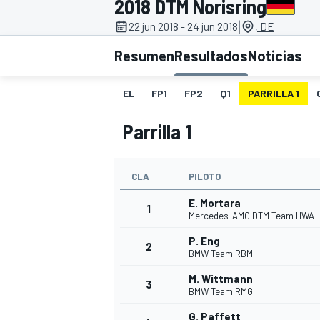
2018 DTM Norisring
|
22 jun 2018 - 24 jun 2018
, DE
INDYCAR
WRC
Resumen
Resultados
Noticias
EL
FP1
FP2
Q1
PARRILLA 1
Parrilla 1
CLA
PILOTO
E. Mortara
1
Mercedes-AMG DTM Team HWA
P. Eng
2
WEC
FÓRMULA E
BMW Team RBM
M. Wittmann
3
BMW Team RMG
G. Paffett