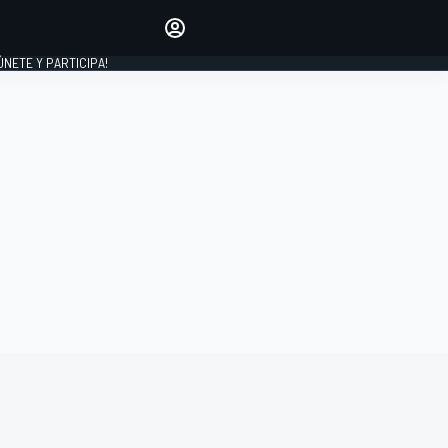
Haz que tu voz se escuche
comentando los artículos
 ÚNETE Y PARTICIPA!
INICIAR SESIÓN
EDICIÓN
ESPAÑA