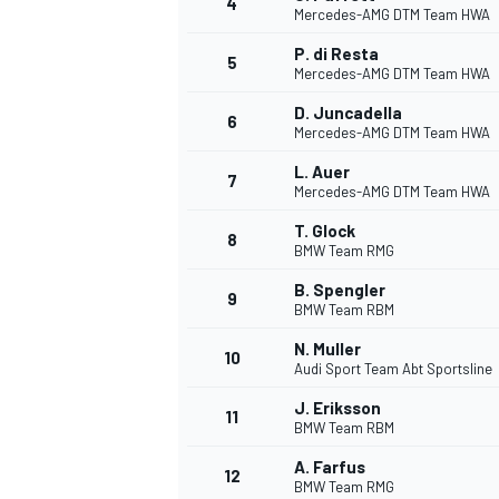
4
Mercedes-AMG DTM Team HWA
P. di Resta
5
Mercedes-AMG DTM Team HWA
D. Juncadella
6
Mercedes-AMG DTM Team HWA
L. Auer
7
Mercedes-AMG DTM Team HWA
T. Glock
8
BMW Team RMG
B. Spengler
9
BMW Team RBM
N. Muller
10
Audi Sport Team Abt Sportsline
J. Eriksson
11
BMW Team RBM
A. Farfus
12
BMW Team RMG