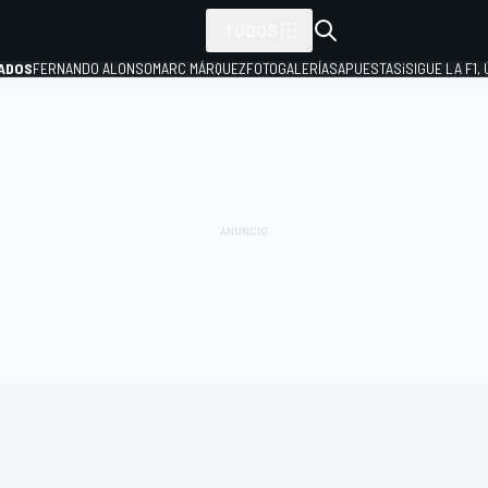
TODOS
ADOS
FERNANDO ALONSO
MARC MÁRQUEZ
FOTOGALERÍAS
APUESTAS
¡SIGUE LA F1,
P