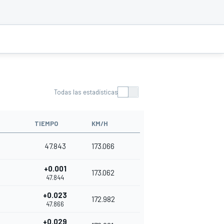
Todas las estadísticas
TIEMPO
KM/H
47.843
173.066
+0.001
173.062
47.844
+0.023
172.982
47.866
+0.029