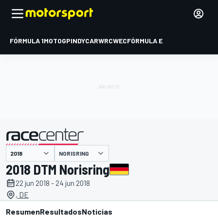
FÓRMULA 1
MOTOGP
INDYCAR
WRC
WEC
FÓRMULA E
NORISRING
presentado por
2018 DTM Norisring
22 jun 2018 - 24 jun 2018
, DE
Resumen
Resultados
Noticias