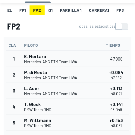
EL
FP1
FP2
Q1
PARRILLA 1
CARRERA1
FP3
Q
FP2
Todas las estadísticas
CLA
PILOTO
TIEMPO
E. Mortara
1
47.908
Mercedes-AMG DTM Team HWA
P. di Resta
+0.084
2
Mercedes-AMG DTM Team HWA
47.992
L. Auer
+0.113
3
Mercedes-AMG DTM Team HWA
48.021
T. Glock
+0.141
4
BMW Team RMG
48.049
M. Wittmann
+0.153
5
BMW Team RMG
48.061