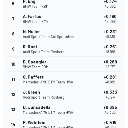
P. Eng
+0.174
6
BMW Team RBM
48.082
A. Farfus
+0.190
7
BMW Team RMG
48.098
N. Muller
+0.231
8
Audi Sport Team Abt Sportsline
48.139
R. Rast
+0.261
9
Audi Sport Team Rosberg
48.169
B. Spengler
+0.269
10
BMW Team RBM
48.177
G. Paffett
+0.281
11
Mercedes-AMG DTM Team HWA
48.189
J. Green
+0.333
12
Audi Sport Team Rosberg
48.241
D. Juncadella
+0.395
13
Mercedes-AMG DTM Team HWA
48.303
P. Wehrlein
+0.415
14
Mercedes-AMG DTM Team HWA
48.323