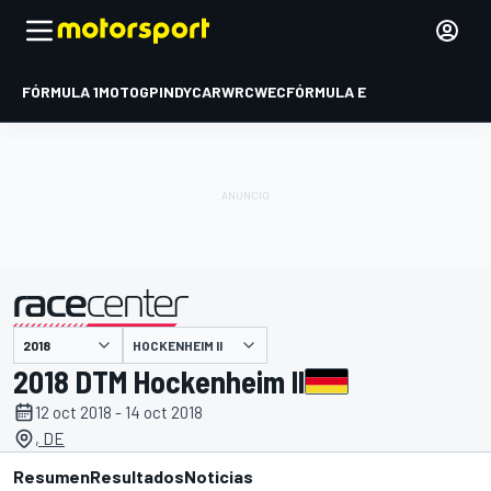
FÓRMULA 1
MOTOGP
INDYCAR
WRC
WEC
FÓRMULA E
HOCKENHEIM II
presentado por
2018 DTM Hockenheim II
12 oct 2018 - 14 oct 2018
, DE
Resumen
Resultados
Noticias