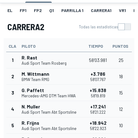
EL
FP1
FP2
Q1
PARRILLA 1
CARRERA1
VR1
F
CARRERA2
Todas las estadísticas
CLA
PILOTO
TIEMPO
PUNTOS
R. Rast
1
58'03.981
25
Audi Sport Team Rosberg
M. Wittmann
+3.786
2
18
BMW Team RMG
58'07.767
G. Paffett
+15.838
3
15
Mercedes-AMG DTM Team HWA
58'19.819
N. Muller
+17.241
4
12
Audi Sport Team Abt Sportsline
58'21.222
R. Frijns
+18.942
5
10
Audi Sport Team Abt Sportsline
58'22.923