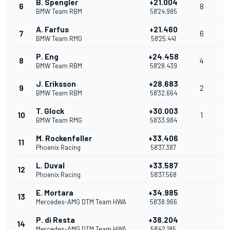
B. Spengler
+21.004
6
8
BMW Team RBM
58'24.985
A. Farfus
+21.460
7
6
BMW Team RMG
58'25.441
P. Eng
+24.458
8
4
BMW Team RBM
58'28.439
J. Eriksson
+28.683
9
2
BMW Team RBM
58'32.664
T. Glock
+30.003
10
1
BMW Team RMG
58'33.984
M. Rockenfeller
+33.406
11
Phoenix Racing
58'37.387
L. Duval
+33.587
12
Phoenix Racing
58'37.568
E. Mortara
+34.985
13
Mercedes-AMG DTM Team HWA
58'38.966
P. di Resta
+38.204
14
Mercedes-AMG DTM Team HWA
58'42.185