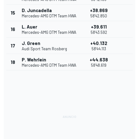
D. Juncadella
+38.869
15
Mercedes-AMG DTM Team HWA
58'42.850
L. Auer
+39.611
16
Mercedes-AMG DTM Team HWA
58'43.592
J. Green
+40.132
17
Audi Sport Team Rosberg
58'44.113
P. Wehrlein
+44.638
18
Mercedes-AMG DTM Team HWA
58'48.619