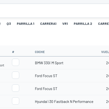
2
Q3
PARRILLA 1
CARRERA1
VR1
PARRILLA 2
CARRE
#
COCHE
VUEL
BMW 330i M Sport
2
ort
Ford Focus ST
2
Ford Focus ST
2
Hyundai i30 Fastback N Performance
2