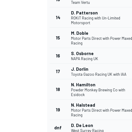
Team Vertu
D. Patterson
14
ROKiT Racing with Un-Limited
Motorsport
M. Doble
15
Motor Parts Direct with Power Maxe
Racing
S. Osborne
16
NAPA Racing UK
J. Dorlin
17
Toyota Gazoo Racing UK with IAA
N. Hamilton
18
Powder Monkey Brewing Co with
Esidock
N. Halstead
19
Motor Parts Direct with Power Maxe
Racing
D. De Leon
dnf
West Surrey Racing