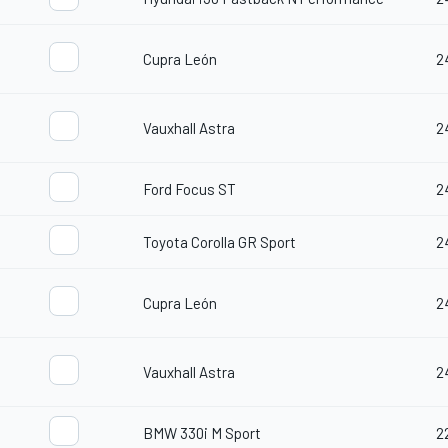
Cupra León
2
Vauxhall Astra
2
d
Ford Focus ST
2
Toyota Corolla GR Sport
2
Cupra León
2
Vauxhall Astra
2
d
BMW 330i M Sport
2