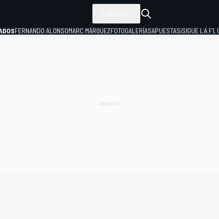
TODOS
ADOS
FERNANDO ALONSO
MARC MÁRQUEZ
FOTOGALERÍAS
APUESTAS
¡SIGUE LA F1,
P