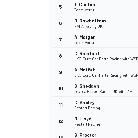
T. Chilton
5
Team Vertu
D. Rowbottom
6
NAPA Racing UK
A. Morgan
7
Team Vertu
C. Rainford
8
LKQ Euro Car Parts Racing with WS
A. Moffat
9
LKQ Euro Car Parts Racing with WS
G. Shedden
10
Toyota Gazoo Racing UK with IAA
C. Smiley
11
Restart Racing
D. Lloyd
12
Restart Racing
S. Proctor
13