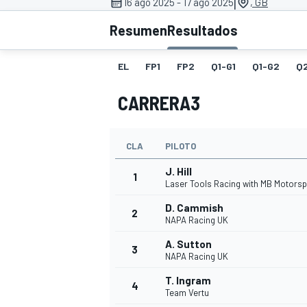
|
16 ago 2025 - 17 ago 2025
, GB
Resumen
Resultados
INDYCAR
WRC
EL
FP1
FP2
Q1-G1
Q1-G2
Q
CARRERA3
CLA
PILOTO
J. Hill
1
Laser Tools Racing with MB Motorsp
D. Cammish
2
NAPA Racing UK
WEC
FÓRMULA E
A. Sutton
3
NAPA Racing UK
T. Ingram
4
Team Vertu