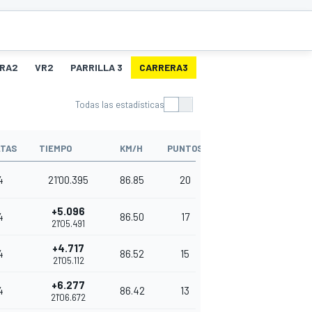
RA2
VR2
PARRILLA 3
CARRERA3
VR3
Todas las estadísticas
TAS
TIEMPO
KM/H
PUNTOS
4
21'00.395
86.85
20
+5.096
4
86.50
17
21'05.491
+4.717
4
86.52
15
21'05.112
+6.277
4
86.42
13
21'06.672