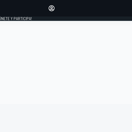
Haz que tu voz se escuche
comentando los artículos
 ÚNETE Y PARTICIPA!
INICIAR SESIÓN
EDICIÓN
ESPAÑA