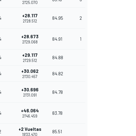
21'25.070
+28.117
4
84.95
2
21'28.512
+28.673
4
84.91
1
21'29.068
+29.117
4
84.88
21'29.512
+30.062
4
84.82
21'30.457
+30.696
4
84.78
21'31.091
+46.064
4
83.78
21'46.459
+2 Vueltas
2
85.51
19'33.470