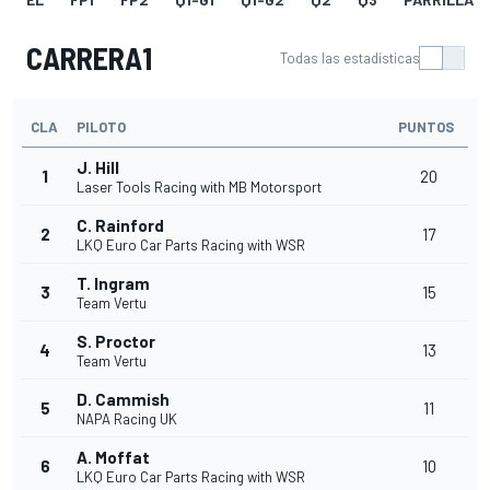
CARRERA1
Todas las estadísticas
CLA
PILOTO
PUNTOS
J. Hill
1
20
Laser Tools Racing with MB Motorsport
C. Rainford
2
17
LKQ Euro Car Parts Racing with WSR
T. Ingram
3
15
Team Vertu
S. Proctor
4
13
Team Vertu
D. Cammish
5
11
NAPA Racing UK
A. Moffat
6
10
LKQ Euro Car Parts Racing with WSR