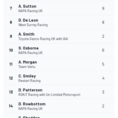
A. Sutton
7
9
NAPA Racing UK
D. De Leon
8
8
West Surrey Racing
A. Smith
9
2
Toyota Gazoo Racing UK with IAA
S. Osborne
10
6
NAPA Racing UK
A. Morgan
11
5
Team Vertu
C. Smiley
12
4
Restart Racing
D. Patterson
13
3
ROKiT Racing with Un-Limited Motorsport
D. Rowbottom
14
2
NAPA Racing UK
G. Shedden