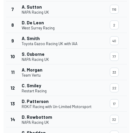
A. Sutton
7
116
NAPA Racing UK
D. De Leon
8
2
West Surrey Racing
A. Smith
9
40
Toyota Gazoo Racing UK with IAA
S. Osborne
10
77
NAPA Racing UK
A. Morgan
11
33
Team Vertu
C. Smiley
12
22
Restart Racing
D. Patterson
13
17
ROKiT Racing with Un-Limited Motorsport
D. Rowbottom
14
32
NAPA Racing UK
G. Shedden