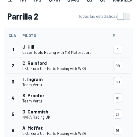
Parrilla 2
Todas las estadísticas
CLA
PILOTO
#
J. Hill
1
1
Laser Tools Racing with MB Motorsport
C. Rainford
2
99
LKQ Euro Car Parts Racing with WSR
T. Ingram
3
80
Team Vertu
S. Proctor
4
18
Team Vertu
D. Cammish
5
27
NAPA Racing UK
A. Moffat
6
16
LKQ Euro Car Parts Racing with WSR