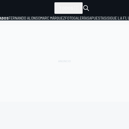
TODOS
ADOS
FERNANDO ALONSO
MARC MÁRQUEZ
FOTOGALERÍAS
APUESTAS
¡SIGUE LA F1,
P