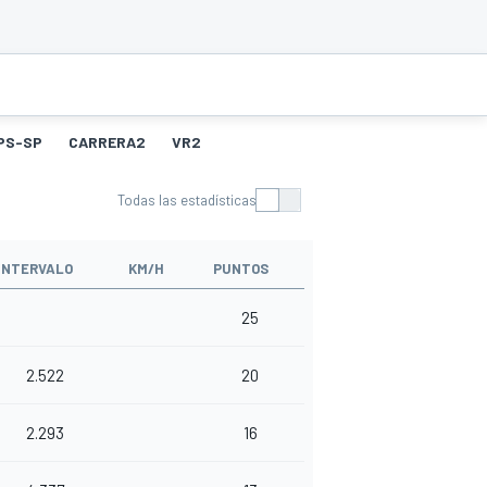
PS-SP
CARRERA2
VR2
Todas las estadísticas
INTERVALO
KM/H
PUNTOS
25
2.522
20
2.293
16