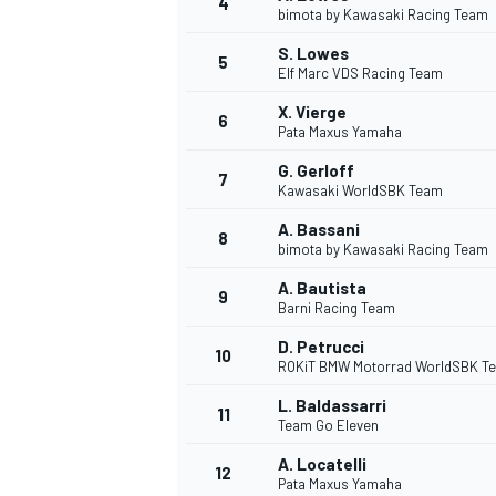
4
bimota by Kawasaki Racing Team
S. Lowes
5
Elf Marc VDS Racing Team
X. Vierge
6
Pata Maxus Yamaha
G. Gerloff
7
Kawasaki WorldSBK Team
A. Bassani
8
bimota by Kawasaki Racing Team
A. Bautista
9
Barni Racing Team
D. Petrucci
10
ROKiT BMW Motorrad WorldSBK T
L. Baldassarri
11
Team Go Eleven
A. Locatelli
12
Pata Maxus Yamaha