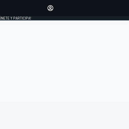
Haz que tu voz se escuche
comentando los artículos
 ÚNETE Y PARTICIPA!
INICIAR SESIÓN
EDICIÓN
ESPAÑA