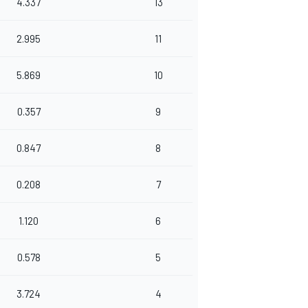
4.337
13
2.995
11
5.869
10
0.357
9
0.847
8
0.208
7
1.120
6
0.578
5
3.724
4