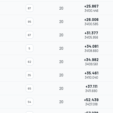
+25.867
20
87
34'00.446
+26.006
20
95
34'00.585
+31.377
20
67
34'05.956
+34.081
20
5
34'08.660
+34.982
20
62
34'09.561
+35.461
20
35
34'10.040
+37.111
20
65
34'11.690
+52.439
20
54
34'27.018