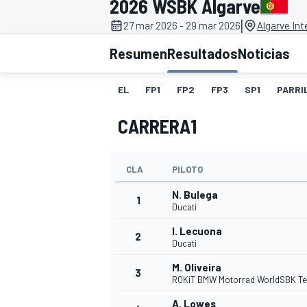
2026 WSBK Algarve
|
27 mar 2026 - 29 mar 2026
Algarve Int
INDYCAR
WRC
Resumen
Resultados
Noticias
EL
FP1
FP2
FP3
SP1
PARRI
CARRERA1
CLA
PILOTO
N. Bulega
1
Ducati
I. Lecuona
2
WEC
FÓRMULA E
Ducati
M. Oliveira
3
ROKiT BMW Motorrad WorldSBK T
A. Lowes