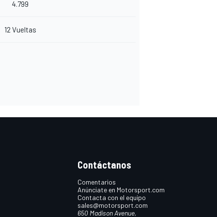
4.799
12 Vueltas
Contáctanos
Comentarios
Anúnciate en Motorsport.com
Contacta con el equipo
sales@motorsport.com
650 Madison Avenue,