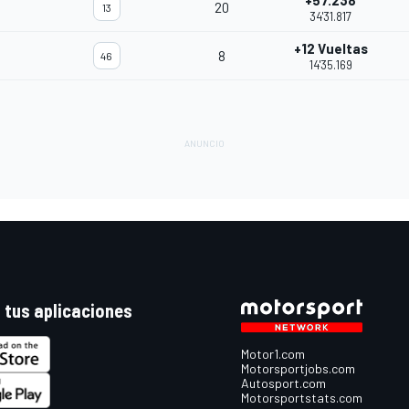
+57.238
20
13
34'31.817
+12 Vueltas
8
46
14'35.169
 tus aplicaciones
Motor1.com
Motorsportjobs.com
Autosport.com
Motorsportstats.com