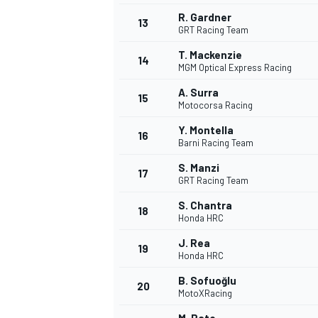
R. Gardner
13
GRT Racing Team
T. Mackenzie
14
MGM Optical Express Racing
A. Surra
15
Motocorsa Racing
Y. Montella
16
Barni Racing Team
S. Manzi
17
GRT Racing Team
S. Chantra
18
Honda HRC
J. Rea
19
Honda HRC
B. Sofuoğlu
20
MotoXRacing