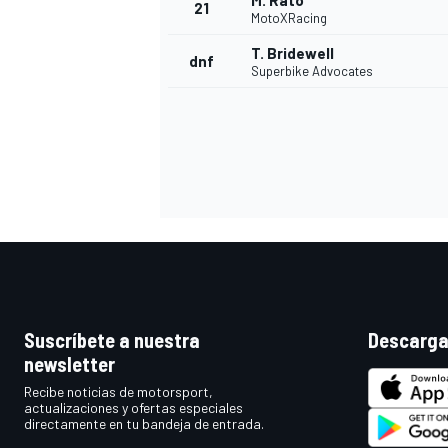
M. Rato
21
MotoXRacing
T. Bridewell
dnf
Superbike Advocates
MÁS CATEGORÍAS
Suscríbete a nuestra
Descarga
newsletter
Recibe noticias de motorsport,
actualizaciones y ofertas especiales
directamente en tu bandeja de entrada.