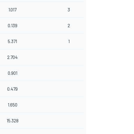
1.017
3
0.139
2
5.371
1
2.704
0.901
0.479
1.650
15.328