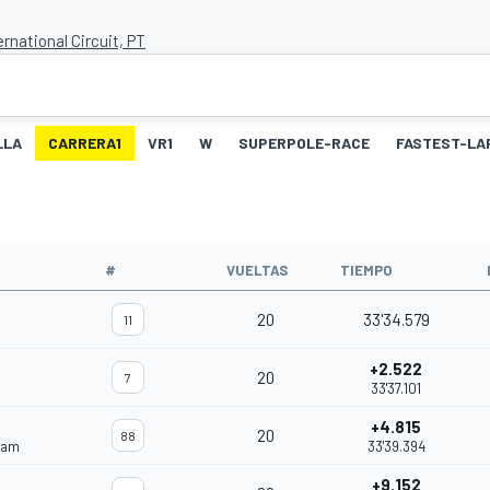
ernational Circuit, PT
LLA
CARRERA1
VR1
W
SUPERPOLE-RACE
FASTEST-LA
#
VUELTAS
TIEMPO
20
33'34.579
11
+2.522
20
7
33'37.101
+4.815
20
88
eam
33'39.394
+9.152