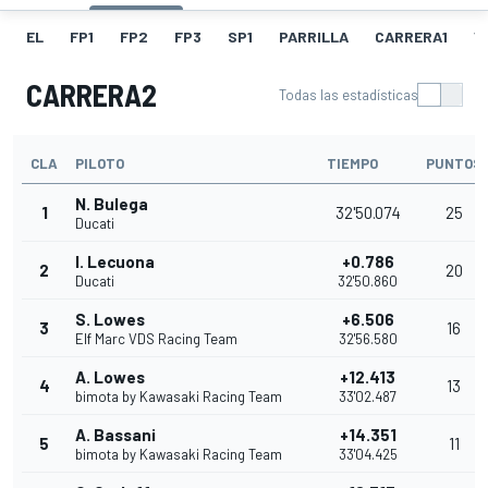
EL
FP1
FP2
FP3
SP1
PARRILLA
CARRERA1
V
CARRERA2
Todas las estadísticas
CLA
PILOTO
TIEMPO
PUNTOS
N. Bulega
1
32'50.074
25
Ducati
I. Lecuona
+0.786
2
20
Ducati
32'50.860
S. Lowes
+6.506
3
16
Elf Marc VDS Racing Team
32'56.580
A. Lowes
+12.413
4
13
bimota by Kawasaki Racing Team
33'02.487
A. Bassani
+14.351
5
11
bimota by Kawasaki Racing Team
33'04.425