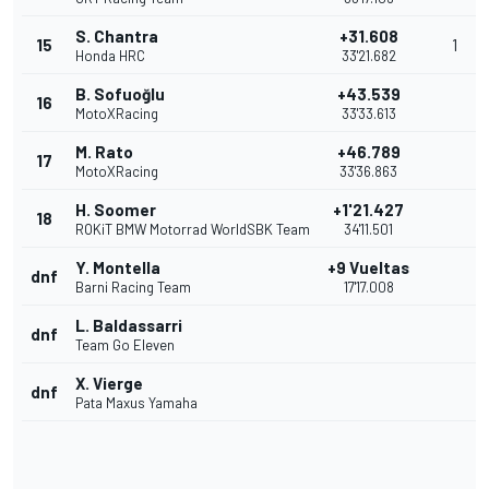
S. Chantra
+31.608
15
1
Honda HRC
33'21.682
B. Sofuoğlu
+43.539
16
MotoXRacing
33'33.613
M. Rato
+46.789
17
MotoXRacing
33'36.863
H. Soomer
+1'21.427
18
ROKiT BMW Motorrad WorldSBK Team
34'11.501
Y. Montella
+9 Vueltas
dnf
Barni Racing Team
17'17.008
L. Baldassarri
dnf
Team Go Eleven
X. Vierge
dnf
Pata Maxus Yamaha