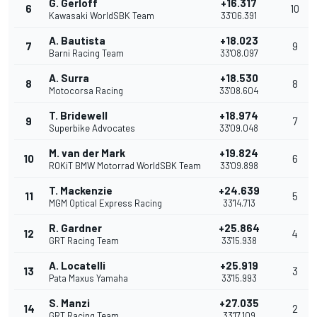
G. Gerloff
+16.317
6
10
Kawasaki WorldSBK Team
33'06.391
A. Bautista
+18.023
7
9
Barni Racing Team
33'08.097
A. Surra
+18.530
8
8
Motocorsa Racing
33'08.604
T. Bridewell
+18.974
9
7
Superbike Advocates
33'09.048
M. van der Mark
+19.824
10
6
ROKiT BMW Motorrad WorldSBK Team
33'09.898
T. Mackenzie
+24.639
11
5
MGM Optical Express Racing
33'14.713
R. Gardner
+25.864
12
4
GRT Racing Team
33'15.938
A. Locatelli
+25.919
13
3
Pata Maxus Yamaha
33'15.993
S. Manzi
+27.035
14
2
GRT Racing Team
33'17.109