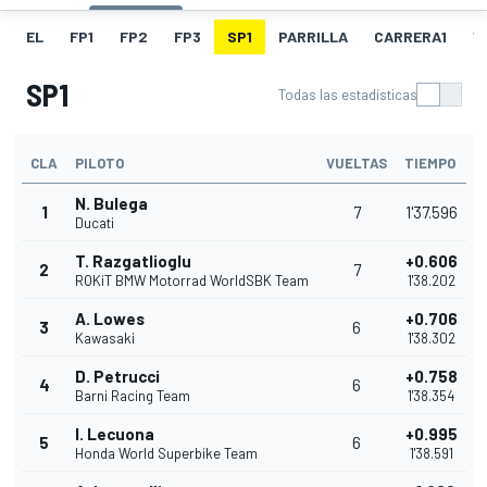
EL
FP1
FP2
FP3
SP1
PARRILLA
CARRERA1
V
SP1
Todas las estadísticas
CLA
PILOTO
VUELTAS
TIEMPO
N. Bulega
1
7
1'37.596
Ducati
T. Razgatlioglu
+0.606
2
7
ROKiT BMW Motorrad WorldSBK Team
1'38.202
A. Lowes
+0.706
3
6
Kawasaki
1'38.302
D. Petrucci
+0.758
4
6
Barni Racing Team
1'38.354
I. Lecuona
+0.995
5
6
Honda World Superbike Team
1'38.591