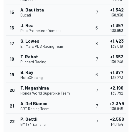
A. Bautista
+1.342
15
7
Ducati
1'38.938
J. Rea
+1.357
16
6
Pata Prometeon Yamaha
1'38.953
S. Lowes
+1.423
17
8
Elf Marc VDS Racing Team
1'39.019
T. Rabat
+1.652
18
7
Puccetti Racing
1'39.248
B. Ray
+1.677
19
6
MotoXRacing
1'39.273
T. Nagashima
+2.196
20
7
Honda World Superbike Team
1'39.792
A. Del Bianco
+2.349
21
7
GRT Racing Team
1'39.945
P. Oettli
+2.558
22
7
GMT94 Yamaha
1'40.154