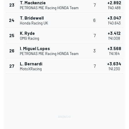
T. Mackenzie
+2.892
23
7
PETRONAS MIE Racing HONDA Team
1'40.488
T. Bridewell
+3.047
24
6
Honda Racing UK
1'40.643
K. Ryde
+3.412
25
7
OMG Racing
1'41.008
I. Miguel Lopes
+3.568
26
3
PETRONAS MIE Racing HONDA Team
1'41.164
L. Bernardi
+3.634
27
7
MotoXRacing
1'41.230