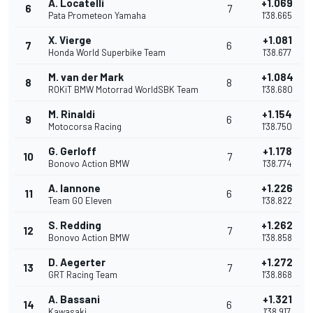
A. Locatelli
+1.069
6
7
Pata Prometeon Yamaha
1'38.665
X. Vierge
+1.081
7
6
Honda World Superbike Team
1'38.677
M. van der Mark
+1.084
8
8
ROKiT BMW Motorrad WorldSBK Team
1'38.680
M. Rinaldi
+1.154
9
6
Motocorsa Racing
1'38.750
G. Gerloff
+1.178
10
7
Bonovo Action BMW
1'38.774
A. Iannone
+1.226
11
6
Team GO Eleven
1'38.822
S. Redding
+1.262
12
7
Bonovo Action BMW
1'38.858
D. Aegerter
+1.272
13
7
GRT Racing Team
1'38.868
A. Bassani
+1.321
14
6
Kawasaki
1'38.917