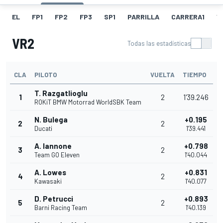
EL
FP1
FP2
FP3
SP1
PARRILLA
CARRERA1
V
VR2
Todas las estadísticas
CLA
PILOTO
VUELTA
TIEMPO
T. Razgatlioglu
1
2
1'39.246
ROKiT BMW Motorrad WorldSBK Team
N. Bulega
+0.195
2
2
Ducati
1'39.441
A. Iannone
+0.798
3
2
Team GO Eleven
1'40.044
A. Lowes
+0.831
4
2
Kawasaki
1'40.077
D. Petrucci
+0.893
5
2
Barni Racing Team
1'40.139