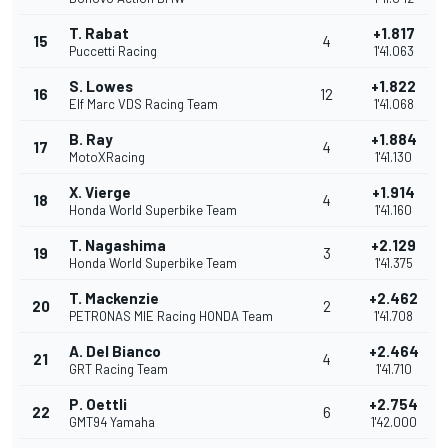
T. Rabat
+1.817
15
4
Puccetti Racing
1'41.063
S. Lowes
+1.822
16
12
Elf Marc VDS Racing Team
1'41.068
B. Ray
+1.884
17
4
MotoXRacing
1'41.130
X. Vierge
+1.914
18
4
Honda World Superbike Team
1'41.160
T. Nagashima
+2.129
19
3
Honda World Superbike Team
1'41.375
T. Mackenzie
+2.462
20
2
PETRONAS MIE Racing HONDA Team
1'41.708
A. Del Bianco
+2.464
21
4
GRT Racing Team
1'41.710
P. Oettli
+2.754
22
6
GMT94 Yamaha
1'42.000