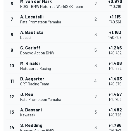
M. van der Mark
+0.970
6
2
ROKiT BMW Motorrad WorldSBK Team
1'40.216
A. Locatelli
+1.115
7
2
Pata Prometeon Yamaha
1'40.361
A. Bautista
+1.163
8
3
Ducati
1'40.409
G. Gerloff
+1.246
9
5
Bonovo Action BMW
1'40.492
M. Rinaldi
+1.406
10
3
Motocorsa Racing
1'40.652
D. Aegerter
+1.433
11
4
GRT Racing Team
1'40.679
J. Rea
+1.457
12
2
Pata Prometeon Yamaha
1'40.703
A. Bassani
+1.482
13
3
Kawasaki
1'40.728
S. Redding
+1.796
14
3
Bonovo Action BMW
1'41.042