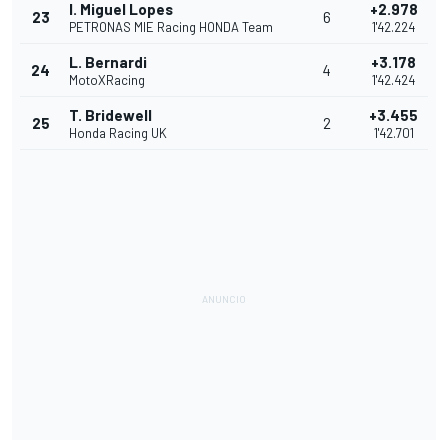
I. Miguel Lopes
+2.978
23
6
PETRONAS MIE Racing HONDA Team
1'42.224
L. Bernardi
+3.178
24
4
MotoXRacing
1'42.424
T. Bridewell
+3.455
25
2
Honda Racing UK
1'42.701