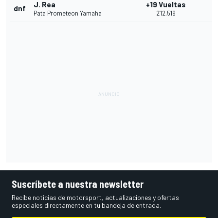
J. Rea
+19 Vueltas
dnf
Pata Prometeon Yamaha
2'12.519
Suscríbete a nuestra newsletter
Recibe noticias de motorsport, actualizaciones y ofertas
especiales directamente en tu bandeja de entrada.