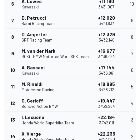
A. Lowes
+11.190
6
10
Kawasaki
34'31.007
D. Petrucci
+12.020
7
9
Barni Racing Team
34'31.837
D. Aegerter
+12.329
8
8
GRT Racing Team
34'32.146
M. van der Mark
+16.677
9
7
ROKiT BMW Motorrad WorldSBK Team
34'36.494
A. Bassani
+17.144
10
6
Kawasaki
34'36.961
M. Rinaldi
+18.895
11
5
Motocorsa Racing
34'38.712
G. Gerloff
+19.447
12
4
Bonovo Action BMW
34'39.264
I. Lecuona
+22.194
13
3
Honda World Superbike Team
34'42.011
X. Vierge
+22.233
14
2
Honda World Superbike Team
34'42.050