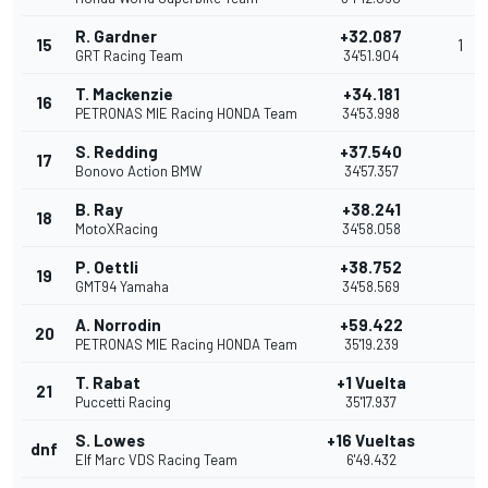
R. Gardner
+32.087
15
1
GRT Racing Team
34'51.904
T. Mackenzie
+34.181
16
PETRONAS MIE Racing HONDA Team
34'53.998
S. Redding
+37.540
17
Bonovo Action BMW
34'57.357
B. Ray
+38.241
18
MotoXRacing
34'58.058
P. Oettli
+38.752
19
GMT94 Yamaha
34'58.569
A. Norrodin
+59.422
20
PETRONAS MIE Racing HONDA Team
35'19.239
T. Rabat
+1 Vuelta
21
Puccetti Racing
35'17.937
S. Lowes
+16 Vueltas
dnf
Elf Marc VDS Racing Team
6'49.432