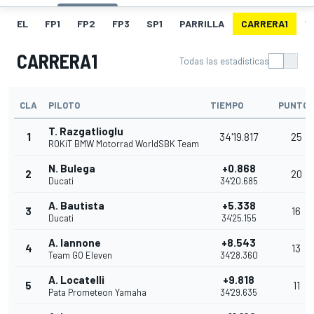
EL
FP1
FP2
FP3
SP1
PARRILLA
CARRERA1
V
CARRERA1
Todas las estadísticas
CLA
PILOTO
TIEMPO
PUNTOS
T. Razgatlioglu
1
34'19.817
25
ROKiT BMW Motorrad WorldSBK Team
N. Bulega
+0.868
2
20
Ducati
34'20.685
A. Bautista
+5.338
3
16
Ducati
34'25.155
A. Iannone
+8.543
4
13
Team GO Eleven
34'28.360
A. Locatelli
+9.818
5
11
Pata Prometeon Yamaha
34'29.635