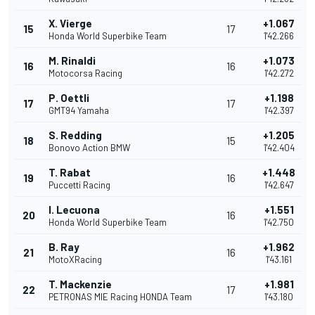
X. Vierge
+1.067
15
17
Honda World Superbike Team
1'42.266
M. Rinaldi
+1.073
16
16
Motocorsa Racing
1'42.272
P. Oettli
+1.198
17
17
GMT94 Yamaha
1'42.397
S. Redding
+1.205
18
15
Bonovo Action BMW
1'42.404
T. Rabat
+1.448
19
16
Puccetti Racing
1'42.647
I. Lecuona
+1.551
20
16
Honda World Superbike Team
1'42.750
B. Ray
+1.962
21
16
MotoXRacing
1'43.161
T. Mackenzie
+1.981
22
17
PETRONAS MIE Racing HONDA Team
1'43.180