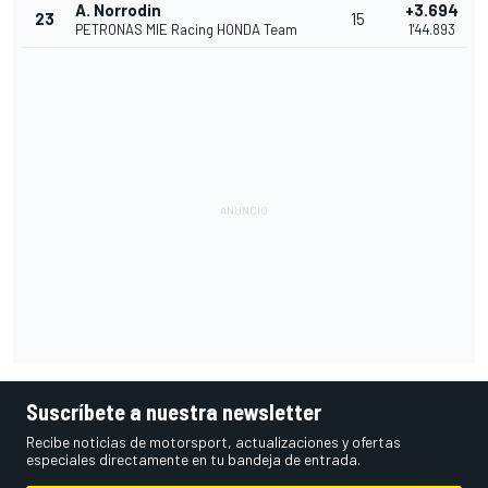
A. Norrodin
+3.694
23
15
PETRONAS MIE Racing HONDA Team
1'44.893
Suscríbete a nuestra newsletter
Recibe noticias de motorsport, actualizaciones y ofertas
especiales directamente en tu bandeja de entrada.