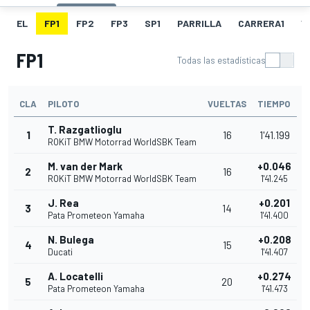
EL
FP1
FP2
FP3
SP1
PARRILLA
CARRERA1
V
FP1
Todas las estadísticas
CLA
PILOTO
VUELTAS
TIEMPO
T. Razgatlioglu
1
16
1'41.199
ROKiT BMW Motorrad WorldSBK Team
M. van der Mark
+0.046
2
16
ROKiT BMW Motorrad WorldSBK Team
1'41.245
J. Rea
+0.201
3
14
Pata Prometeon Yamaha
1'41.400
N. Bulega
+0.208
4
15
Ducati
1'41.407
A. Locatelli
+0.274
5
20
Pata Prometeon Yamaha
1'41.473