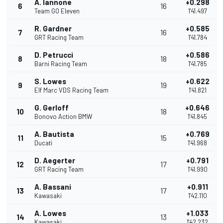
A. Iannone
+0.298
6
16
Team GO Eleven
1'41.497
R. Gardner
+0.585
7
16
GRT Racing Team
1'41.784
D. Petrucci
+0.586
8
18
Barni Racing Team
1'41.785
S. Lowes
+0.622
9
19
Elf Marc VDS Racing Team
1'41.821
G. Gerloff
+0.646
10
18
Bonovo Action BMW
1'41.845
A. Bautista
+0.769
11
15
Ducati
1'41.968
D. Aegerter
+0.791
12
17
GRT Racing Team
1'41.990
A. Bassani
+0.911
13
17
Kawasaki
1'42.110
A. Lowes
+1.033
14
13
Kawasaki
1'42.232