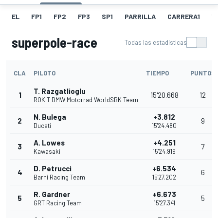
EL
FP1
FP2
FP3
SP1
PARRILLA
CARRERA1
V
superpole-race
Todas las estadísticas
CLA
PILOTO
TIEMPO
PUNTOS
T. Razgatlioglu
1
15'20.668
12
ROKiT BMW Motorrad WorldSBK Team
N. Bulega
+3.812
2
9
Ducati
15'24.480
A. Lowes
+4.251
3
7
Kawasaki
15'24.919
D. Petrucci
+6.534
4
6
Barni Racing Team
15'27.202
R. Gardner
+6.673
5
5
GRT Racing Team
15'27.341