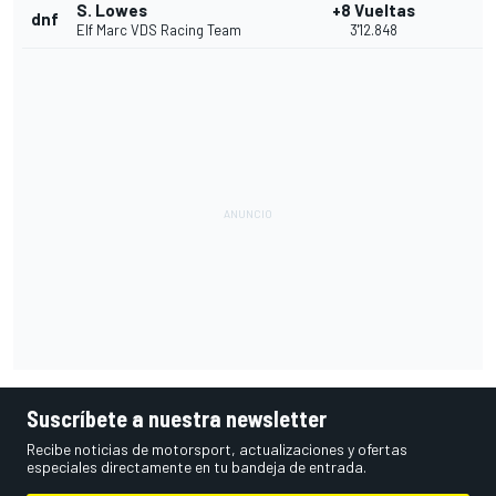
S. Lowes
+8 Vueltas
dnf
Elf Marc VDS Racing Team
3'12.848
Suscríbete a nuestra newsletter
Recibe noticias de motorsport, actualizaciones y ofertas
especiales directamente en tu bandeja de entrada.