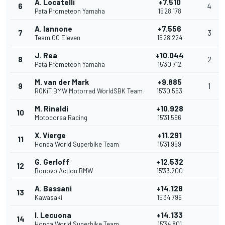
A. Locatelli
+7.510
6
4
Pata Prometeon Yamaha
15'28.178
A. Iannone
+7.556
7
3
Team GO Eleven
15'28.224
J. Rea
+10.044
8
2
Pata Prometeon Yamaha
15'30.712
M. van der Mark
+9.885
9
1
ROKiT BMW Motorrad WorldSBK Team
15'30.553
M. Rinaldi
+10.928
10
Motocorsa Racing
15'31.596
X. Vierge
+11.291
11
Honda World Superbike Team
15'31.959
G. Gerloff
+12.532
12
Bonovo Action BMW
15'33.200
A. Bassani
+14.128
13
Kawasaki
15'34.796
I. Lecuona
+14.133
14
Honda World Superbike Team
15'34.801