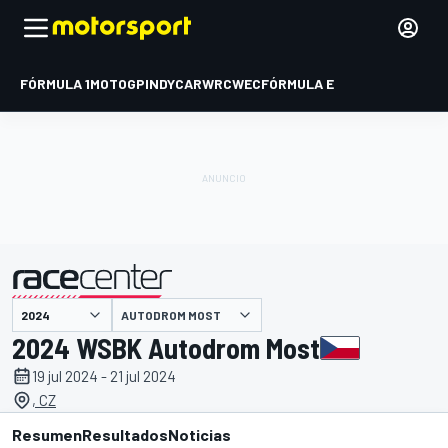
FÓRMULA 1
MOTOGP
INDYCAR
WRC
WEC
FÓRMULA E
AUTODROM MOST
presentado por
2024 WSBK Autodrom Most
19 jul 2024 - 21 jul 2024
, CZ
Resumen
Resultados
Noticias