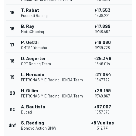
T. Rabat
+17.553
15
Puccetti Racing
15'38.221
B. Ray
+17.899
16
MotoXRacing
15'38.567
P. Oettli
+19.060
17
GMT94 Yamaha
15'39.728
D. Aegerter
+25.346
18
GRT Racing Team
15'46.014
L. Mercado
+27.054
19
PETRONAS MIE Racing HONDA Team
15'47.722
H. Gillim
+29.199
20
PETRONAS MIE Racing HONDA Team
15'49.867
A. Bautista
+37.007
nc
Ducati
15'57.675
S. Redding
+8 Vueltas
dnf
Bonovo Action BMW
3'12.741