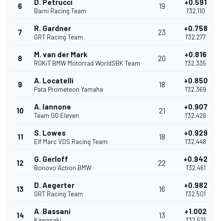
D. Petrucci
+0.591
6
19
Barni Racing Team
1'32.110
R. Gardner
+0.758
7
23
GRT Racing Team
1'32.277
M. van der Mark
+0.816
8
20
ROKiT BMW Motorrad WorldSBK Team
1'32.335
A. Locatelli
+0.850
9
18
Pata Prometeon Yamaha
1'32.369
A. Iannone
+0.907
10
21
Team GO Eleven
1'32.426
S. Lowes
+0.929
11
18
Elf Marc VDS Racing Team
1'32.448
G. Gerloff
+0.942
12
22
Bonovo Action BMW
1'32.461
D. Aegerter
+0.982
13
16
GRT Racing Team
1'32.501
A. Bassani
+1.002
14
13
Kawasaki
1'32.521