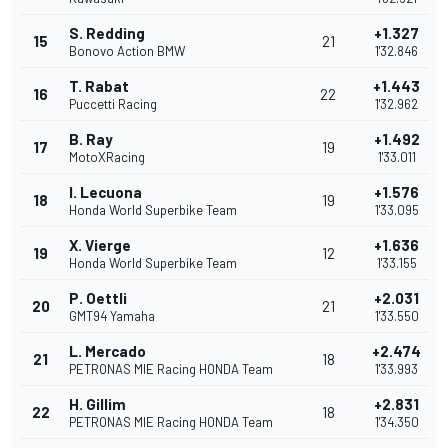
S. Redding
+1.327
15
21
Bonovo Action BMW
1'32.846
T. Rabat
+1.443
16
22
Puccetti Racing
1'32.962
B. Ray
+1.492
17
19
MotoXRacing
1'33.011
I. Lecuona
+1.576
18
19
Honda World Superbike Team
1'33.095
X. Vierge
+1.636
19
12
Honda World Superbike Team
1'33.155
P. Oettli
+2.031
20
21
GMT94 Yamaha
1'33.550
L. Mercado
+2.474
21
18
PETRONAS MIE Racing HONDA Team
1'33.993
H. Gillim
+2.831
22
18
PETRONAS MIE Racing HONDA Team
1'34.350