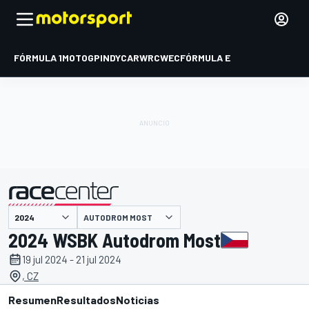
FÓRMULA 1
MOTOGP
INDYCAR
WRC
WEC
FÓRMULA E
AUTODROM MOST
presentado por
2024 WSBK Autodrom Most
19 jul 2024 - 21 jul 2024
, CZ
Resumen
Resultados
Noticias