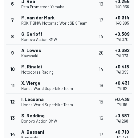
J. Rea
+0.255
6
19
Pata Prometeon Yamaha
1'40.936
M. van der Mark
+0.314
7
17
ROKiT BMW Motorrad WorldSBK Team
1'40.995
G. Gerloff
+0.389
8
14
Bonovo Action BMW
1'41.070
A. Lowes
+0.392
9
20
Kawasaki
1'41.073
M. Rinaldi
+0.418
10
14
Motocorsa Racing
1'41.099
X. Vierge
+0.431
11
16
Honda World Superbike Team
1'41.112
I. Lecuona
+0.438
12
15
Honda World Superbike Team
1'41.119
S. Redding
+0.587
13
16
Bonovo Action BMW
1'41.268
A. Bassani
+0.710
14
17
Kawasaki
1'41.391