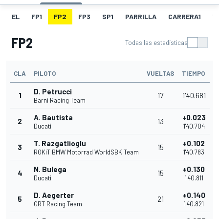
EL
FP1
FP2
FP3
SP1
PARRILLA
CARRERA1
V
FP2
Todas las estadísticas
CLA
PILOTO
VUELTAS
TIEMPO
D. Petrucci
1
17
1'40.681
Barni Racing Team
A. Bautista
+0.023
2
13
Ducati
1'40.704
T. Razgatlioglu
+0.102
3
15
ROKiT BMW Motorrad WorldSBK Team
1'40.783
N. Bulega
+0.130
4
15
Ducati
1'40.811
D. Aegerter
+0.140
5
21
GRT Racing Team
1'40.821