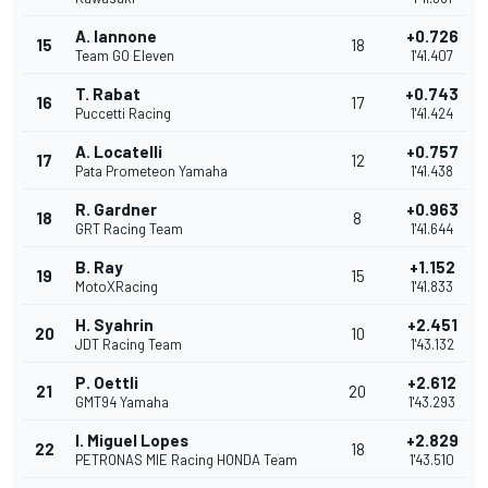
A. Iannone
+0.726
15
18
Team GO Eleven
1'41.407
T. Rabat
+0.743
16
17
Puccetti Racing
1'41.424
A. Locatelli
+0.757
17
12
Pata Prometeon Yamaha
1'41.438
R. Gardner
+0.963
18
8
GRT Racing Team
1'41.644
B. Ray
+1.152
19
15
MotoXRacing
1'41.833
H. Syahrin
+2.451
20
10
JDT Racing Team
1'43.132
P. Oettli
+2.612
21
20
GMT94 Yamaha
1'43.293
I. Miguel Lopes
+2.829
22
18
PETRONAS MIE Racing HONDA Team
1'43.510