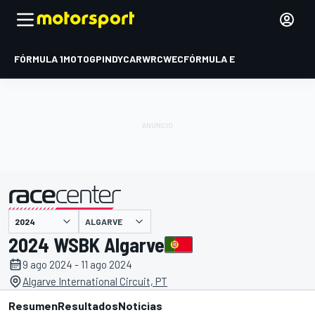
FÓRMULA 1
MOTOGP
INDYCAR
WRC
WEC
FÓRMULA E
ALGARVE
presentado por
2024 WSBK Algarve
9 ago 2024 - 11 ago 2024
Algarve International Circuit, PT
Resumen
Resultados
Noticias