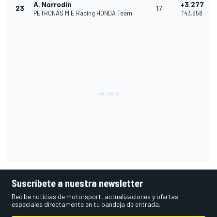
A. Norrodin
+3.277
23
17
PETRONAS MIE Racing HONDA Team
1'43.958
Suscríbete a nuestra newsletter
Recibe noticias de motorsport, actualizaciones y ofertas
especiales directamente en tu bandeja de entrada.