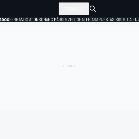
TODOS
ADOS
FERNANDO ALONSO
MARC MÁRQUEZ
FOTOGALERÍAS
APUESTAS
¡SIGUE LA F1,
P