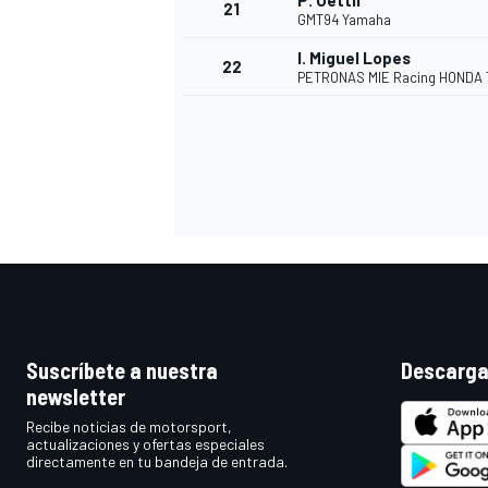
P. Oettli
21
GMT94 Yamaha
I. Miguel Lopes
22
PETRONAS MIE Racing HONDA
MÁS CATEGORÍAS
Suscríbete a nuestra
Descarga
newsletter
Recibe noticias de motorsport,
actualizaciones y ofertas especiales
directamente en tu bandeja de entrada.