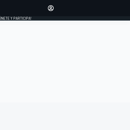
Haz que tu voz se escuche
comentando los artículos
 ÚNETE Y PARTICIPA!
INICIAR SESIÓN
EDICIÓN
ESPAÑA