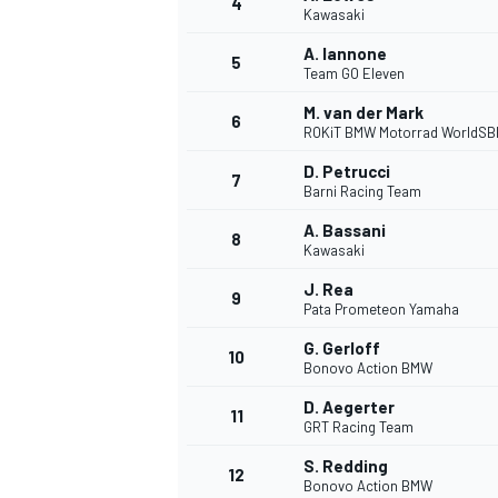
4
Kawasaki
A. Iannone
5
Team GO Eleven
M. van der Mark
6
ROKiT BMW Motorrad WorldSB
D. Petrucci
7
Barni Racing Team
A. Bassani
8
Kawasaki
J. Rea
9
Pata Prometeon Yamaha
G. Gerloff
10
Bonovo Action BMW
D. Aegerter
11
GRT Racing Team
S. Redding
12
Bonovo Action BMW