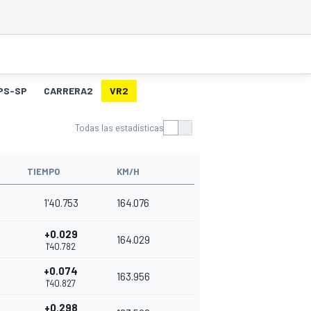
PS-SP
CARRERA2
VR2
Todas las estadísticas
TIEMPO
KM/H
1'40.753
164.076
+0.029
164.029
1'40.782
+0.074
163.956
1'40.827
+0.298