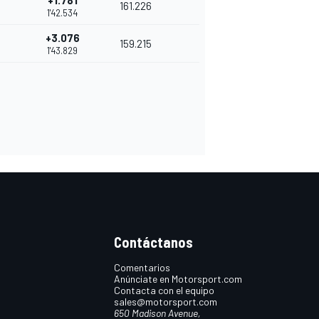
+1.781
161.226
1'42.534
+3.076
159.215
1'43.829
Contáctanos
Comentarios
Anúnciate en Motorsport.com
Contacta con el equipo
sales@motorsport.com
650 Madison Avenue,