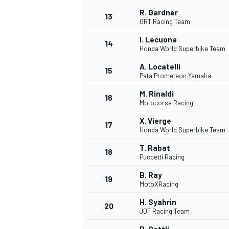
R. Gardner
13
GRT Racing Team
I. Lecuona
14
Honda World Superbike Team
A. Locatelli
15
Pata Prometeon Yamaha
M. Rinaldi
16
Motocorsa Racing
X. Vierge
17
Honda World Superbike Team
T. Rabat
18
Puccetti Racing
B. Ray
19
MotoXRacing
H. Syahrin
20
JDT Racing Team