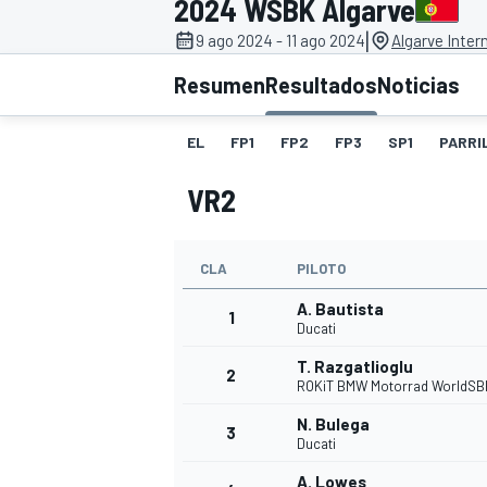
2024 WSBK Algarve
|
9 ago 2024 - 11 ago 2024
Algarve Intern
INDYCAR
WRC
Resumen
Resultados
Noticias
EL
FP1
FP2
FP3
SP1
PARRI
VR2
CLA
PILOTO
A. Bautista
1
Ducati
T. Razgatlioglu
2
WEC
FÓRMULA E
ROKiT BMW Motorrad WorldSB
N. Bulega
3
Ducati
A. Lowes