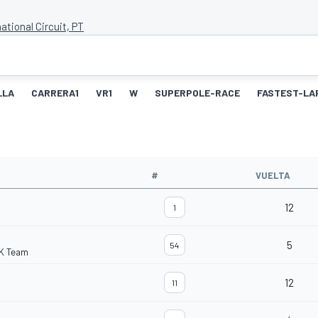
ational Circuit, PT
LLA
CARRERA1
VR1
W
SUPERPOLE-RACE
FASTEST-LA
#
VUELTA
12
1
5
54
K Team
12
11