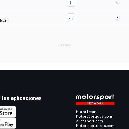
4
5
3
75
 Team
 tus aplicaciones
Motor1.com
Motorsportjobs.com
Autosport.com
Motorsportstats.com