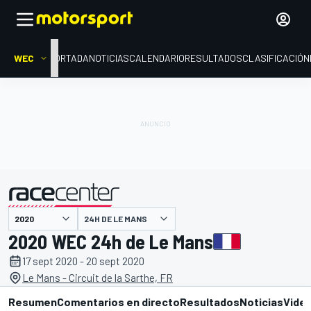
WEC
PORTADA
NOTICIAS
CALENDARIO
RESULTADOS
CLASIFICACIÓN
presentado por
24H DE LE MANS
2020 WEC 24h de Le Mans
17 sept 2020 - 20 sept 2020
Le Mans - Circuit de la Sarthe, FR
Resumen
Comentarios en directo
Resultados
Noticias
Vide