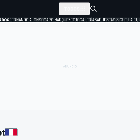
TODOS
ADOS
FERNANDO ALONSO
MARC MÁRQUEZ
FOTOGALERÍAS
APUESTAS
¡SIGUE LA F1,
P
et