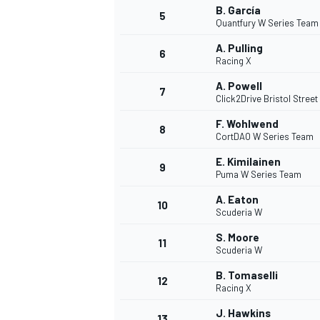
B. García
5
Quantfury W Series Team
A. Pulling
6
Racing X
A. Powell
7
Click2Drive Bristol Stree
F. Wohlwend
8
CortDAO W Series Team
E. Kimilainen
9
Puma W Series Team
A. Eaton
10
Scuderia W
S. Moore
11
Scuderia W
B. Tomaselli
12
Racing X
J. Hawkins
13