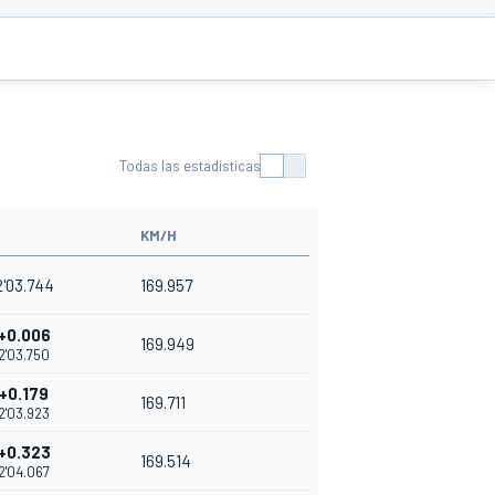
Todas las estadísticas
KM/H
2'03.744
169.957
+0.006
169.949
2'03.750
+0.179
169.711
2'03.923
+0.323
169.514
2'04.067