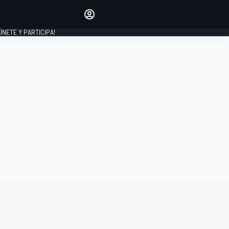
Haz que tu voz se escuche
comentando los artículos
 ÚNETE Y PARTICIPA!
INICIAR SESIÓN
EDICIÓN
ESPAÑA