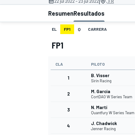
|
22 jul 2022 - 23 jul 2022
, FR
Resumen
Resultados
INDYCAR
WRC
EL
FP1
Q
CARRERA
FP1
CLA
PILOTO
B. Visser
1
Sirin Racing
M. Garcia
2
CortDAO W Series Team
WEC
FÓRMULA E
N. Martí
3
Quantfury W Series Team
J. Chadwick
4
Jenner Racing