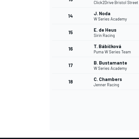
Click2Drive Bristol Stree
J. Noda
14
W Series Academy
E. de Heus
15
Sirin Racing
T. Bábíčková
16
Puma W Series Team
B. Bustamante
17
W Series Academy
C. Chambers
18
Jenner Racing