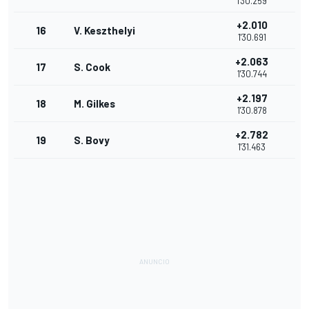
1'30.259
+2.010
16
V. Keszthelyi
1'30.691
+2.063
17
S. Cook
1'30.744
+2.197
18
M. Gilkes
1'30.878
+2.782
19
S. Bovy
1'31.463