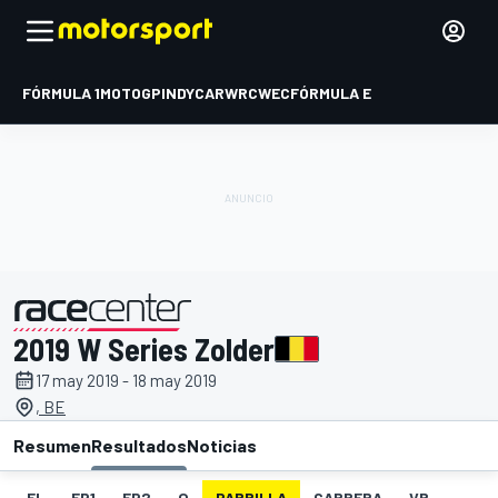
FÓRMULA 1
MOTOGP
INDYCAR
WRC
WEC
FÓRMULA E
2019 W Series Zolder
presentado por
17 may 2019 - 18 may 2019
, BE
Resumen
Resultados
Noticias
EL
FP1
FP2
Q
PARRILLA
CARRERA
VR