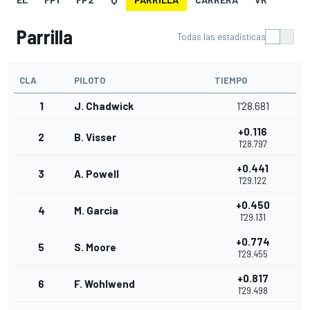
Parrilla
Todas las estadísticas
CLA
PILOTO
TIEMPO
1
J. Chadwick
1'28.681
+0.116
2
B. Visser
1'28.797
+0.441
3
A. Powell
1'29.122
+0.450
4
M. Garcia
1'29.131
+0.774
5
S. Moore
1'29.455
+0.817
6
F. Wohlwend
1'29.498