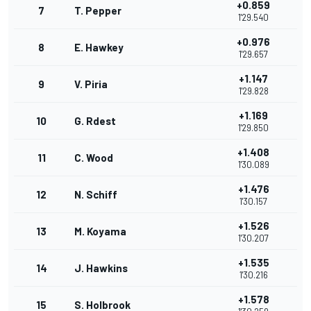
+0.859
7
T. Pepper
1'29.540
+0.976
8
E. Hawkey
1'29.657
+1.147
9
V. Piria
1'29.828
+1.169
10
G. Rdest
1'29.850
+1.408
11
C. Wood
1'30.089
+1.476
12
N. Schiff
1'30.157
+1.526
13
M. Koyama
1'30.207
+1.535
14
J. Hawkins
1'30.216
+1.578
15
S. Holbrook