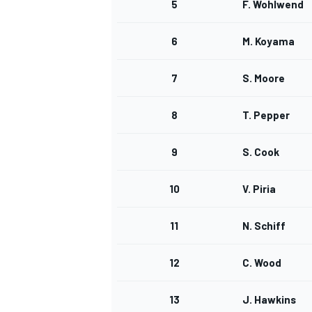
5
F. Wohlwend
6
M. Koyama
7
S. Moore
8
T. Pepper
9
S. Cook
10
V. Piria
11
N. Schiff
12
C. Wood
13
J. Hawkins