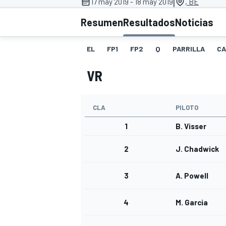
|
17 may 2019 - 18 may 2019
, BE
Resumen
Resultados
Noticias
INDYCAR
WRC
EL
FP1
FP2
Q
PARRILLA
CA
VR
CLA
PILOTO
1
B. Visser
2
J. Chadwick
3
A. Powell
WEC
FÓRMULA E
4
M. Garcia