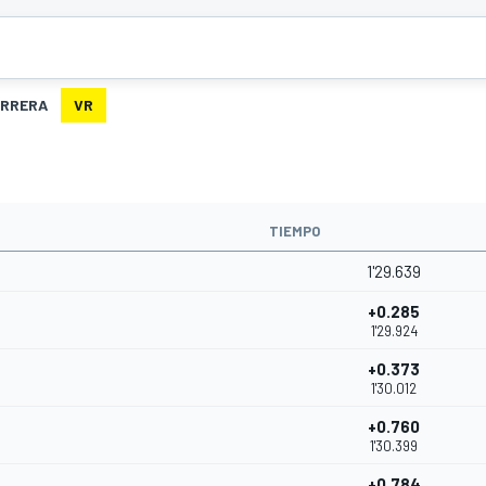
RRERA
VR
TIEMPO
1'29.639
+0.285
1'29.924
+0.373
1'30.012
+0.760
1'30.399
+0.784