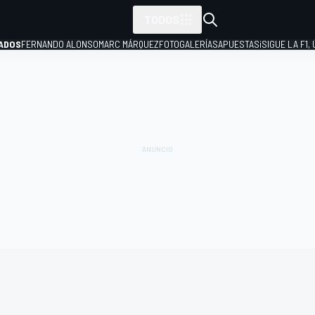
TODOS
ADOS
FERNANDO ALONSO
MARC MÁRQUEZ
FOTOGALERÍAS
APUESTAS
¡SIGUE LA F1,
P