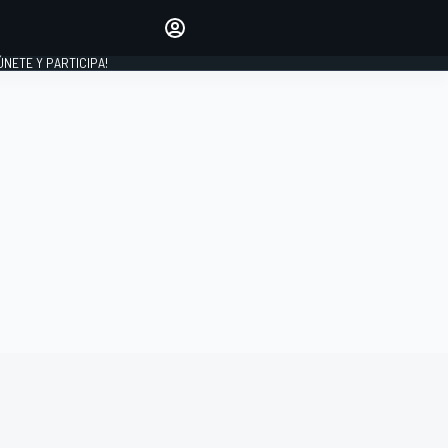
Haz que tu voz se escuche
comentando los artículos
 ÚNETE Y PARTICIPA!
INICIAR SESIÓN
EDICIÓN
ESPAÑA