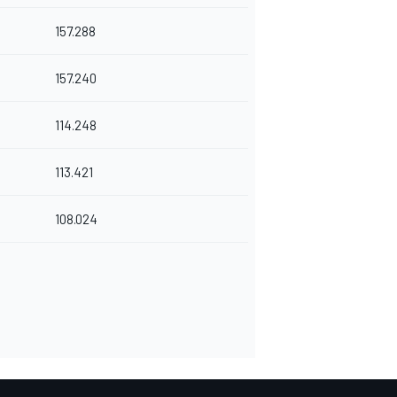
157.288
157.240
114.248
113.421
108.024