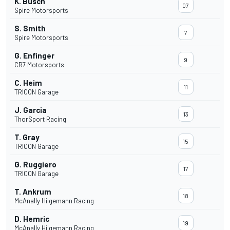
K. Busch
07
Spire Motorsports
S. Smith
7
Spire Motorsports
G. Enfinger
9
CR7 Motorsports
C. Heim
11
TRICON Garage
J. Garcia
13
ThorSport Racing
T. Gray
15
TRICON Garage
G. Ruggiero
17
TRICON Garage
T. Ankrum
18
McAnally Hilgemann Racing
D. Hemric
19
McAnally Hilgemann Racing