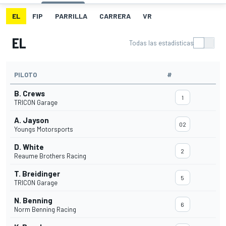
EL
FIP
PARRILLA
CARRERA
VR
EL
Todas las estadísticas
PILOTO
#
B. Crews
1
TRICON Garage
A. Jayson
02
Youngs Motorsports
D. White
2
Reaume Brothers Racing
T. Breidinger
5
TRICON Garage
N. Benning
6
Norm Benning Racing