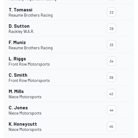
T. Tomassi
22
Reaume Brothers Racing
D. Sutton
26
Rackley W.A.R.
F. Muniz
33
Reaume Brothers Racing
L. Riggs
34
Front Row Motorsports
C. Smith
38
Front Row Motorsports
M. Mills
42
Niece Motorsports
C. Jones
44
Niece Motorsports
K. Honeycutt
45
Niece Motorsports