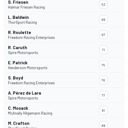
S. Friesen
52
Halmar Friesen Racing
L. Baldwin
66
ThorSport Racing
R. Roulette
67
Freedom Racing Enterprises
R. Caruth
71
Spire Motorsports
E. Patrick
75
Henderson Motorsports
S. Boyd
76
Freedom Racing Enterprises
A. Pérez de Lara
77
Spire Motorsports
C. Mosack
81
McAnally Hilgemann Racing
M. Crafton
88