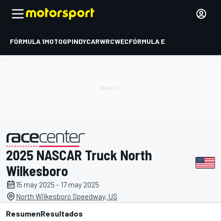
FÓRMULA 1
MOTOGP
INDYCAR
WRC
WEC
FÓRMULA E
2025 NASCAR Truck North
presentado por
Wilkesboro
15 may 2025 - 17 may 2025
North Wilkesboro Speedway, US
Resumen
Resultados