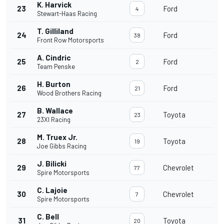
K. Harvick
23
Ford
4
Stewart-Haas Racing
T. Gilliland
24
Ford
38
Front Row Motorsports
A. Cindric
25
Ford
2
Team Penske
H. Burton
26
Ford
21
Wood Brothers Racing
B. Wallace
27
Toyota
23
23XI Racing
M. Truex Jr.
28
Toyota
19
Joe Gibbs Racing
J. Bilicki
29
Chevrolet
77
Spire Motorsports
C. Lajoie
30
Chevrolet
7
Spire Motorsports
C. Bell
31
Toyota
20