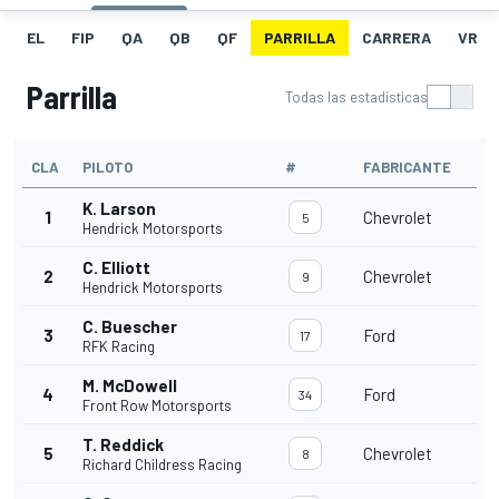
EL
FIP
QA
QB
QF
PARRILLA
CARRERA
VR
Parrilla
Todas las estadísticas
CLA
PILOTO
#
FABRICANTE
K. Larson
1
Chevrolet
5
Hendrick Motorsports
C. Elliott
2
Chevrolet
9
Hendrick Motorsports
C. Buescher
3
Ford
17
RFK Racing
M. McDowell
4
Ford
34
Front Row Motorsports
T. Reddick
5
Chevrolet
8
Richard Childress Racing