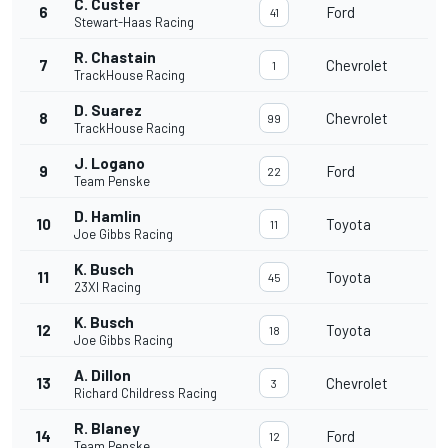
C. Custer
6
Ford
41
Stewart-Haas Racing
R. Chastain
7
Chevrolet
1
TrackHouse Racing
D. Suarez
8
Chevrolet
99
TrackHouse Racing
J. Logano
9
Ford
22
Team Penske
D. Hamlin
10
Toyota
11
Joe Gibbs Racing
K. Busch
11
Toyota
45
23XI Racing
K. Busch
12
Toyota
18
Joe Gibbs Racing
A. Dillon
13
Chevrolet
3
Richard Childress Racing
R. Blaney
14
Ford
12
Team Penske