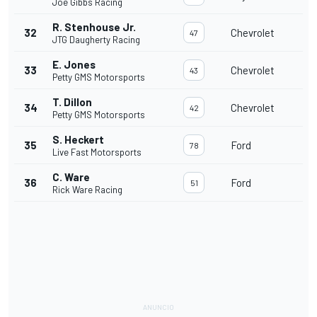
Joe Gibbs Racing
R. Stenhouse Jr.
32
Chevrolet
47
JTG Daugherty Racing
E. Jones
33
Chevrolet
43
Petty GMS Motorsports
T. Dillon
34
Chevrolet
42
Petty GMS Motorsports
S. Heckert
35
Ford
78
Live Fast Motorsports
C. Ware
36
Ford
51
Rick Ware Racing