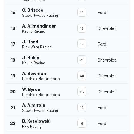
C. Briscoe
15
Ford
14
Stewart-Haas Racing
A. Allmendinger
16
Chevrolet
16
Kaulig Racing
J. Hand
17
Ford
15
Rick Ware Racing
J. Haley
18
Chevrolet
31
Kaulig Racing
A. Bowman
19
Chevrolet
48
Hendrick Motorsports
W. Byron
20
Chevrolet
24
Hendrick Motorsports
A. Almirola
21
Ford
10
Stewart-Haas Racing
B. Keselowski
22
Ford
6
RFK Racing