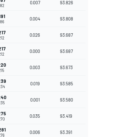
187
0.007
93.826
182
191
0.004
93.808
186
217
0.026
93.687
212
217
0.000
93.687
212
220
0.003
93.673
215
239
0.019
93.585
234
240
0.001
93.580
235
275
0.035
93.419
270
281
0.006
93.391
276