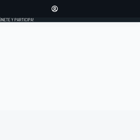
Haz que tu voz se escuche
comentando los artículos
 ÚNETE Y PARTICIPA!
INICIAR SESIÓN
EDICIÓN
ESPAÑA