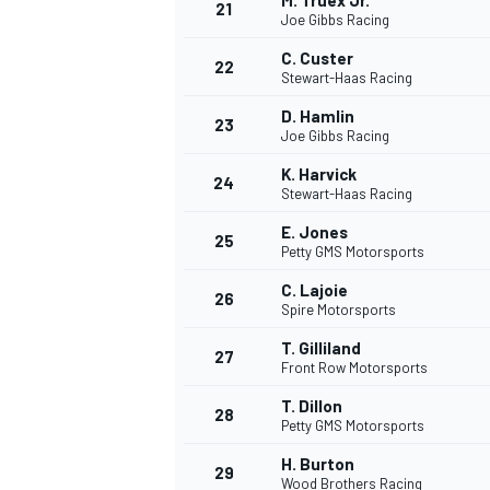
M. Truex Jr.
21
Joe Gibbs Racing
C. Custer
22
Stewart-Haas Racing
D. Hamlin
23
Joe Gibbs Racing
K. Harvick
24
Stewart-Haas Racing
E. Jones
25
Petty GMS Motorsports
MÁS CATEGORÍAS
C. Lajoie
26
Spire Motorsports
T. Gilliland
27
Front Row Motorsports
T. Dillon
28
Petty GMS Motorsports
H. Burton
29
Wood Brothers Racing