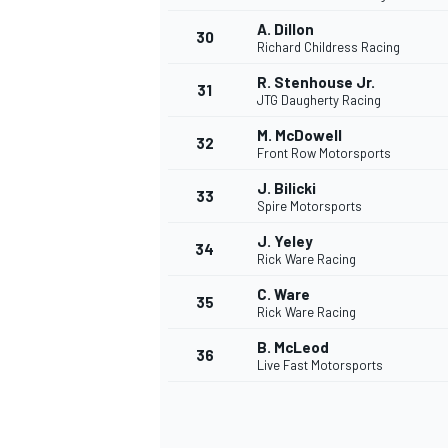
A. Dillon
30
Richard Childress Racing
R. Stenhouse Jr.
31
JTG Daugherty Racing
M. McDowell
32
Front Row Motorsports
J. Bilicki
33
Spire Motorsports
J. Yeley
34
Rick Ware Racing
C. Ware
35
Rick Ware Racing
B. McLeod
36
Live Fast Motorsports