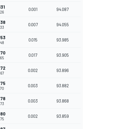
131
0.001
94.087
126
138
0.007
94.055
133
153
0.015
93.985
148
170
0.017
93.905
165
172
0.002
93.896
167
175
0.003
93.882
170
178
0.003
93.868
173
180
0.002
93.859
175