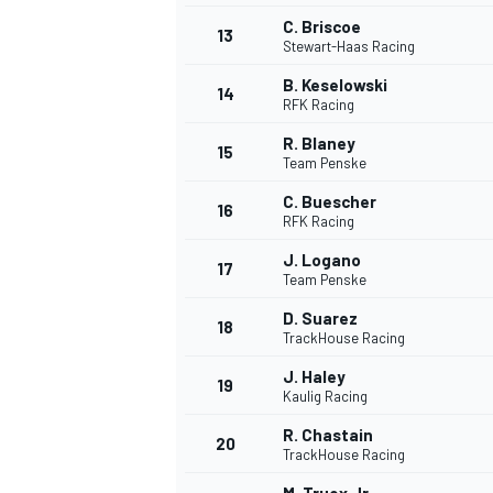
C. Briscoe
13
Stewart-Haas Racing
B. Keselowski
14
RFK Racing
R. Blaney
15
Team Penske
C. Buescher
16
RFK Racing
J. Logano
17
Team Penske
D. Suarez
18
TrackHouse Racing
J. Haley
19
Kaulig Racing
R. Chastain
20
TrackHouse Racing