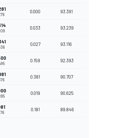
281
0.000
93.391
276
314
0.033
93.239
309
341
0.027
93.116
336
500
0.159
92.393
495
881
0.381
90.707
876
900
0.019
90.625
895
081
0.181
89.846
076