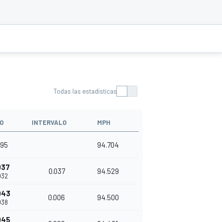
Todas las estadísticas
O
INTERVALO
MPH
995
94.704
037
0.037
94.529
032
043
0.006
94.500
038
045