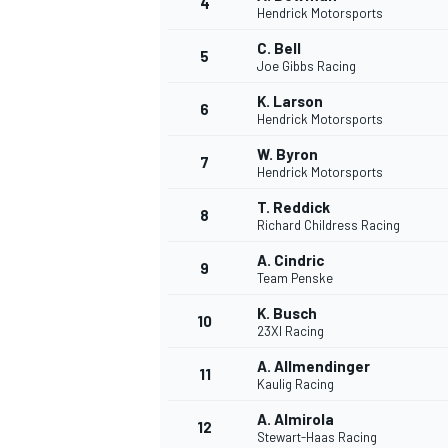
4
Hendrick Motorsports
C. Bell
5
Joe Gibbs Racing
K. Larson
6
Hendrick Motorsports
W. Byron
7
Hendrick Motorsports
T. Reddick
8
Richard Childress Racing
A. Cindric
9
Team Penske
K. Busch
10
23XI Racing
A. Allmendinger
11
Kaulig Racing
A. Almirola
12
Stewart-Haas Racing