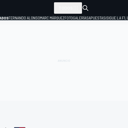
TODOS
ADOS
FERNANDO ALONSO
MARC MÁRQUEZ
FOTOGALERÍAS
APUESTAS
¡SIGUE LA F1,
P