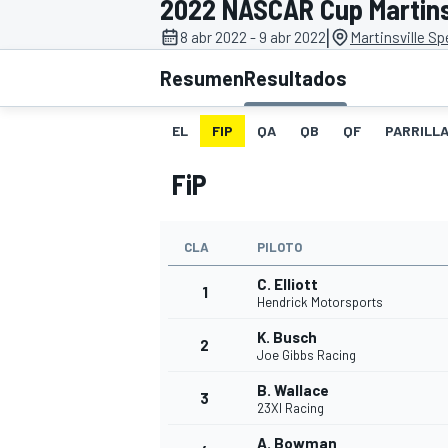
2022 NASCAR Cup Martins
|
8 abr 2022 - 9 abr 2022
Martinsville S
INDYCAR
WRC
Resumen
Resultados
EL
FIP
QA
QB
QF
PARRILL
FiP
CLA
PILOTO
C. Elliott
1
Hendrick Motorsports
K. Busch
2
WEC
FÓRMULA E
Joe Gibbs Racing
B. Wallace
3
23XI Racing
A. Bowman