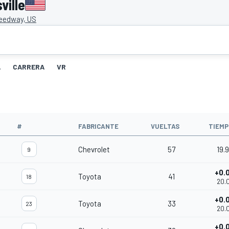
ville
peedway, US
A
CARRERA
VR
#
FABRICANTE
VUELTAS
TIEMP
Chevrolet
57
19.
9
+0.
Toyota
41
18
20.
+0.
Toyota
33
23
20.
+0.