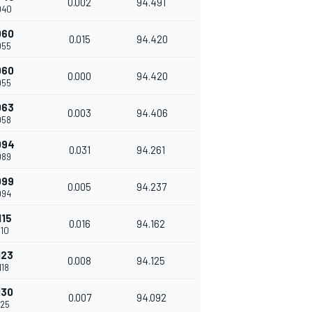
0.002
94.491
040
060
0.015
94.420
055
060
0.000
94.420
055
063
0.003
94.406
058
094
0.031
94.261
089
099
0.005
94.237
094
115
0.016
94.162
110
123
0.008
94.125
118
130
0.007
94.092
125