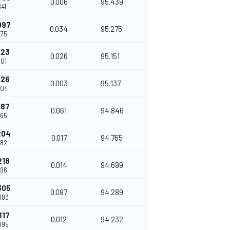
0.006
95.439
841
097
0.034
95.275
875
123
0.026
95.151
901
126
0.003
95.137
904
187
0.061
94.846
965
204
0.017
94.765
982
218
0.014
94.699
996
305
0.087
94.289
083
317
0.012
94.232
095