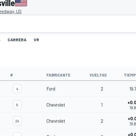
ville
peedway, US
A
CARRERA
VR
#
FABRICANTE
VUELTAS
TIEMP
Ford
2
19.
4
+0.
Chevrolet
1
5
19.
+0.
Chevrolet
2
24
19.
+0.