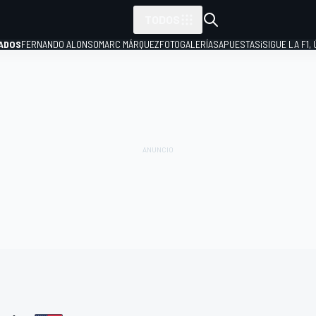
TODOS
ADOS
FERNANDO ALONSO
MARC MÁRQUEZ
FOTOGALERÍAS
APUESTAS
¡SIGUE LA F1,
P