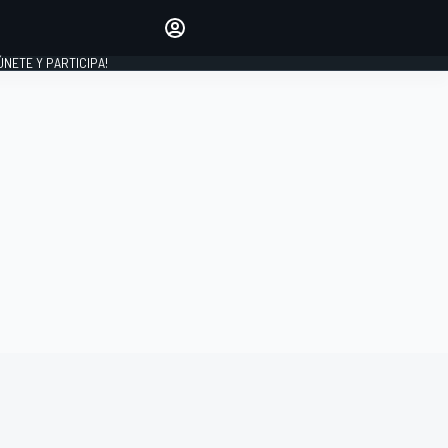
Haz que tu voz se escuche
comentando los artículos
 ÚNETE Y PARTICIPA!
INICIAR SESIÓN
EDICIÓN
ESPAÑA