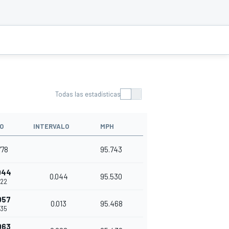
Todas las estadísticas
O
INTERVALO
MPH
778
95.743
044
0.044
95.530
822
057
0.013
95.468
835
063