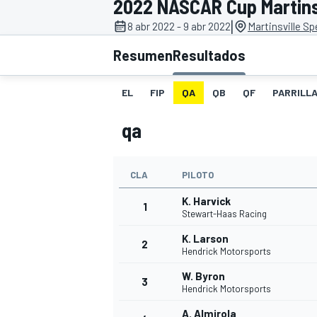
2022 NASCAR Cup Martins
|
8 abr 2022 - 9 abr 2022
Martinsville S
INDYCAR
WRC
Resumen
Resultados
EL
FIP
QA
QB
QF
PARRILL
qa
CLA
PILOTO
K. Harvick
1
Stewart-Haas Racing
K. Larson
2
WEC
FÓRMULA E
Hendrick Motorsports
W. Byron
3
Hendrick Motorsports
A. Almirola