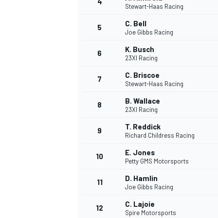
4
Stewart-Haas Racing
C. Bell
5
Joe Gibbs Racing
K. Busch
6
23XI Racing
C. Briscoe
7
Stewart-Haas Racing
B. Wallace
8
23XI Racing
T. Reddick
9
Richard Childress Racing
E. Jones
10
Petty GMS Motorsports
D. Hamlin
11
Joe Gibbs Racing
C. Lajoie
12
Spire Motorsports