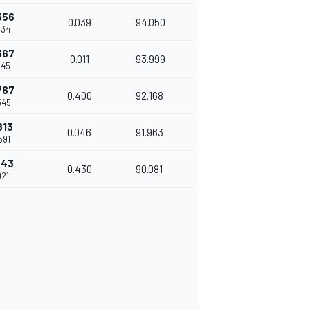
356
0.039
94.050
134
367
0.011
93.999
145
767
0.400
92.168
545
813
0.046
91.963
591
243
0.430
90.081
021