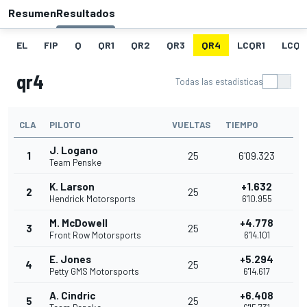
Resumen
Resultados
EL
FIP
Q
QR1
QR2
QR3
QR4
LCQR1
LCQR
qr4
Todas las estadísticas
CLA
PILOTO
VUELTAS
TIEMPO
J. Logano
1
25
6'09.323
Team Penske
K. Larson
+1.632
2
25
Hendrick Motorsports
6'10.955
M. McDowell
+4.778
3
25
Front Row Motorsports
6'14.101
E. Jones
+5.294
4
25
Petty GMS Motorsports
6'14.617
A. Cindric
+6.408
5
25