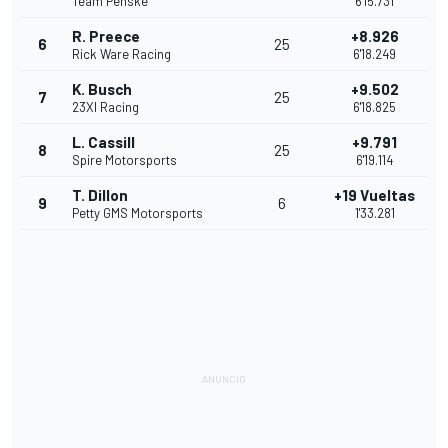
Team Penske
6'15.731
R. Preece
+8.926
6
25
Rick Ware Racing
6'18.249
K. Busch
+9.502
7
25
23XI Racing
6'18.825
L. Cassill
+9.791
8
25
Spire Motorsports
6'19.114
T. Dillon
+19 Vueltas
9
6
Petty GMS Motorsports
1'33.281