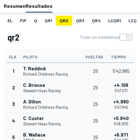
Resumen
Resultados
EL
FIP
Q
QR1
QR2
QR3
QR4
LCQR1
LCQR
qr2
Todas las estadísticas
CLA
PILOTO
VUELTAS
TIEMPO
T. Reddick
1
25
5'42.965
Richard Childress Racing
C. Briscoe
+4.106
2
25
Stewart-Haas Racing
5'47.071
A. Dillon
+4.980
3
25
Richard Childress Racing
5'47.945
C. Custer
+5.940
4
25
Stewart-Haas Racing
5'48.905
B. Wallace
+6.971
5
25