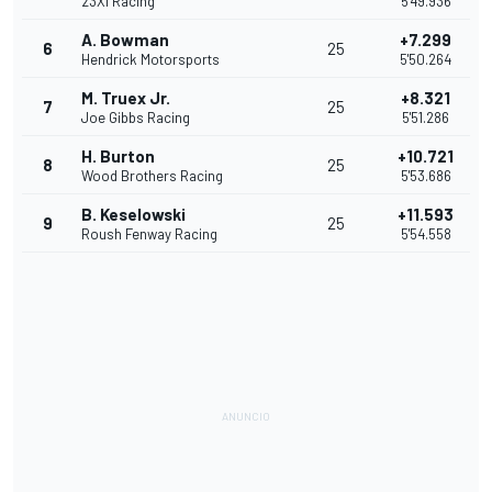
23XI Racing
5'49.936
A. Bowman
+7.299
6
25
Hendrick Motorsports
5'50.264
M. Truex Jr.
+8.321
7
25
Joe Gibbs Racing
5'51.286
H. Burton
+10.721
8
25
Wood Brothers Racing
5'53.686
B. Keselowski
+11.593
9
25
Roush Fenway Racing
5'54.558