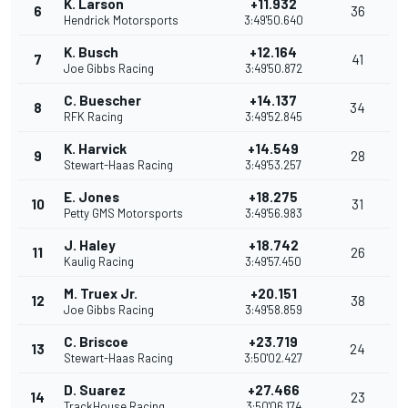
K. Larson
+11.932
6
36
Hendrick Motorsports
3:49'50.640
K. Busch
+12.164
7
41
Joe Gibbs Racing
3:49'50.872
C. Buescher
+14.137
8
34
RFK Racing
3:49'52.845
K. Harvick
+14.549
9
28
Stewart-Haas Racing
3:49'53.257
E. Jones
+18.275
10
31
Petty GMS Motorsports
3:49'56.983
J. Haley
+18.742
11
26
Kaulig Racing
3:49'57.450
M. Truex Jr.
+20.151
12
38
Joe Gibbs Racing
3:49'58.859
C. Briscoe
+23.719
13
24
Stewart-Haas Racing
3:50'02.427
D. Suarez
+27.466
14
23
TrackHouse Racing
3:50'06.174