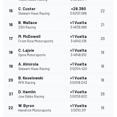
C. Custer
+28.380
15
22
Stewart-Haas Racing
3:50'07.088
B. Wallace
+1 Vuelta
16
21
23XI Racing
3:49'39.988
M. McDowell
+1 Vuelta
17
20
Front Row Motorsports
3:49'40.518
C. Lajoie
+1 Vuelta
18
19
Spire Motorsports
3:49'48.610
A. Almirola
+1 Vuelta
19
18
Stewart-Haas Racing
3:50'04.420
B. Keselowski
+1 Vuelta
20
18
RFK Racing
3:50'08.043
D. Hamlin
+1 Vuelta
21
26
Joe Gibbs Racing
3:50'09.602
W. Byron
+1 Vuelta
22
19
Hendrick Motorsports
3:50'10.317