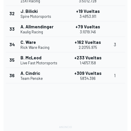
23XI Racing
3:50'12.728
J. Bilicki
+19 Vueltas
32
Spire Motorsports
3:49'53.911
A. Allmendinger
+79 Vueltas
33
Kaulig Racing
3:10'19.146
C. Ware
+162 Vueltas
34
3
Rick Ware Racing
2:20'55.975
B. McLeod
+233 Vueltas
35
Live Fast Motorsports
1:46'57.158
A. Cindric
+309 Vueltas
36
1
Team Penske
58'34.396