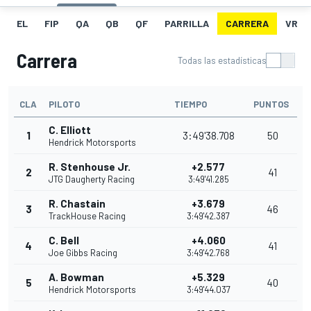
EL
FIP
QA
QB
QF
PARRILLA
CARRERA
VR
Carrera
Todas las estadísticas
CLA
PILOTO
TIEMPO
PUNTOS
C. Elliott
1
3:49'38.708
50
Hendrick Motorsports
R. Stenhouse Jr.
+2.577
2
41
JTG Daugherty Racing
3:49'41.285
R. Chastain
+3.679
3
46
TrackHouse Racing
3:49'42.387
C. Bell
+4.060
4
41
Joe Gibbs Racing
3:49'42.768
A. Bowman
+5.329
5
40
Hendrick Motorsports
3:49'44.037