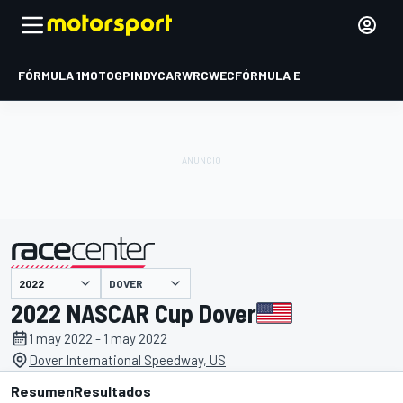
FÓRMULA 1
MOTOGP
INDYCAR
WRC
WEC
FÓRMULA E
DOVER
presentado por
2022 NASCAR Cup Dover
1 may 2022 - 1 may 2022
Dover International Speedway, US
Resumen
Resultados