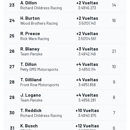
A. Dillon
+2 Vueltas
23
14
Richard Childress Racing
3:49'45.273
H. Burton
+2 Vueltas
24
16
Wood Brothers Racing
3:50'01.143
R. Preece
+2 Vueltas
25
Rick Ware Racing
3:50'04.561
R. Blaney
+3 Vueltas
26
21
Team Penske
3:49'42.149
T. Dillon
+4 Vueltas
27
10
Petty GMS Motorsports
3:49'50.114
T. Gilliland
+4 Vueltas
28
9
Front Row Motorsports
3:49'51.858
J. Logano
+4 Vueltas
29
8
Team Penske
3:49'56.281
T. Reddick
+10 Vueltas
30
7
Richard Childress Racing
3:49'40.975
K. Busch
+12 Vueltas
31
6