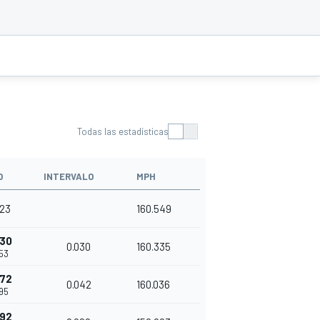
Todas las estadísticas
O
INTERVALO
MPH
423
160.549
030
0.030
160.335
53
072
0.042
160.036
95
092