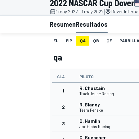
2022 NASCAR Cup Dover
|
1 may 2022 - 1 may 2022
Dover Interna
INDYCAR
WRC
Resumen
Resultados
EL
FIP
QA
QB
QF
PARRILL
qa
CLA
PILOTO
R. Chastain
1
TrackHouse Racing
R. Blaney
2
WEC
FÓRMULA E
Team Penske
D. Hamlin
3
Joe Gibbs Racing
C. Buescher