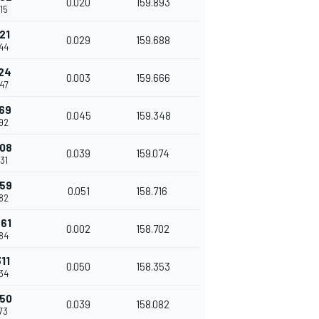
0.020
159.893
15
21
0.029
159.688
44
124
0.003
159.666
47
169
0.045
159.348
92
208
0.039
159.074
31
259
0.051
158.716
82
261
0.002
158.702
84
11
0.050
158.353
34
350
0.039
158.082
73