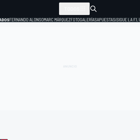
TODOS
ADOS
FERNANDO ALONSO
MARC MÁRQUEZ
FOTOGALERÍAS
APUESTAS
¡SIGUE LA F1,
P