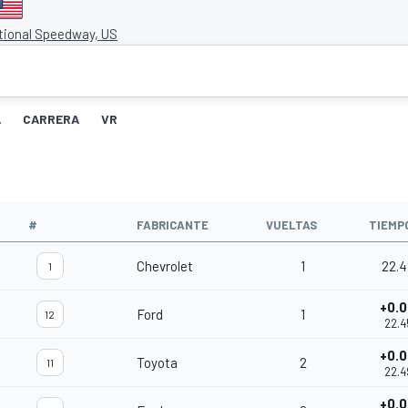
tional Speedway, US
A
CARRERA
VR
#
FABRICANTE
VUELTAS
TIEMP
Chevrolet
1
22.
1
+0.
Ford
1
12
22.4
+0.
Toyota
2
11
22.4
+0.