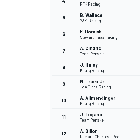
4
RFK Racing
B. Wallace
5
23XI Racing
K. Harvick
6
Stewart-Haas Racing
A. Cindric
7
Team Penske
J. Haley
8
Kaulig Racing
M. Truex Jr.
9
Joe Gibbs Racing
A. Allmendinger
10
Kaulig Racing
J. Logano
11
Team Penske
A. Dillon
12
Richard Childress Racing