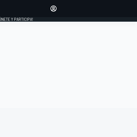
Haz que tu voz se escuche
comentando los artículos
 ÚNETE Y PARTICIPA!
INICIAR SESIÓN
EDICIÓN
ESPAÑA