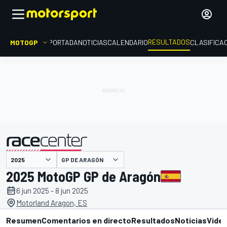
RESULTADOS
MOTOGP
PORTADA
NOTICIAS
CALENDARIO
CLASIFICA
GP DE ARAGÓN
presentado por
2025 MotoGP GP de Aragón
6 jun 2025 - 8 jun 2025
Motorland Aragon, ES
Resumen
Comentarios en directo
Resultados
Noticias
Vide