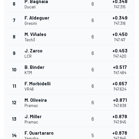
P. Bagnaia
+0.348
6
6
Ducati
1'47.315
F. Aldeguer
+0.349
7
6
Gresini
1'47.316
M. Viñales
+0.450
8
6
Tech3
1'47.417
J. Zarco
+0.453
9
6
LCR
1'47.420
B. Binder
+0.517
10
6
KTM
1'47.484
F. Morbidelli
+0.657
11
6
VR46
1'47.624
M. Oliveira
+0.871
12
6
Pramac
1'47.838
J. Miller
+0.878
13
6
Pramac
1'47.845
F. Quartararo
+0.878
14
5
Yamaha
1'47.845