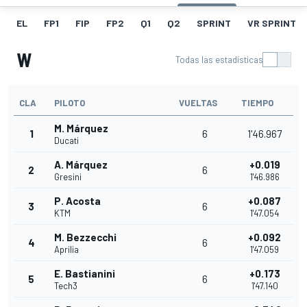
EL
FP1
FIP
FP2
Q1
Q2
SPRINT
VR SPRINT
W
Todas las estadísticas
CLA
PILOTO
VUELTAS
TIEMPO
M. Márquez
1
6
1'46.967
Ducati
A. Márquez
+0.019
2
6
Gresini
1'46.986
P. Acosta
+0.087
3
6
KTM
1'47.054
M. Bezzecchi
+0.092
4
6
Aprilia
1'47.059
E. Bastianini
+0.173
5
6
Tech3
1'47.140