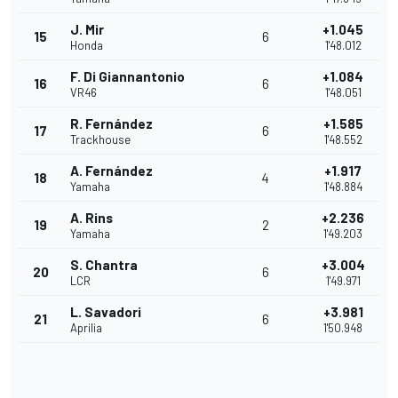
J. Mir
+1.045
15
6
Honda
1'48.012
F. Di Giannantonio
+1.084
16
6
VR46
1'48.051
R. Fernández
+1.585
17
6
Trackhouse
1'48.552
A. Fernández
+1.917
18
4
Yamaha
1'48.884
A. Rins
+2.236
19
2
Yamaha
1'49.203
S. Chantra
+3.004
20
6
LCR
1'49.971
L. Savadori
+3.981
21
6
Aprilia
1'50.948