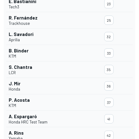
E. Bastianini
23
Tech3
R. Fernández
25
Trackhouse
L. Savadori
32
Aprilia
B. Binder
33
KTM
S. Chantra
35
LCR
J. Mir
36
Honda
P. Acosta
37
KTM
A. Espargaró
41
Honda HRC Test Team
A. Rins
42
Yamaha