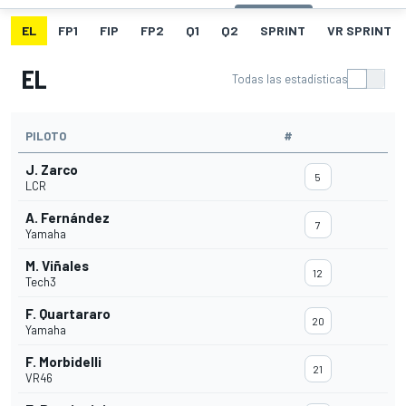
EL
FP1
FIP
FP2
Q1
Q2
SPRINT
VR SPRINT
EL
Todas las estadísticas
PILOTO
#
J. Zarco
5
LCR
A. Fernández
7
Yamaha
M. Viñales
12
Tech3
F. Quartararo
20
Yamaha
F. Morbidelli
21
VR46