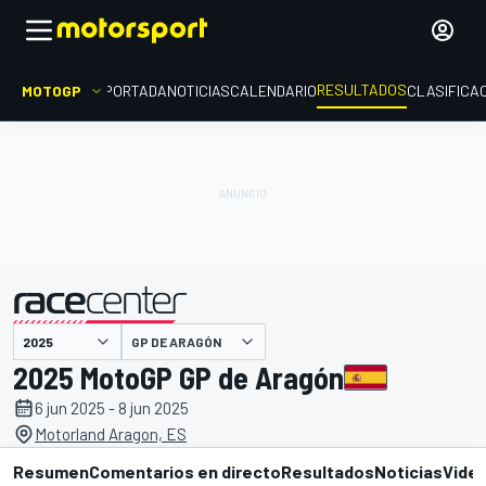
RESULTADOS
MOTOGP
PORTADA
NOTICIAS
CALENDARIO
CLASIFICA
GP DE ARAGÓN
presentado por
2025 MotoGP GP de Aragón
6 jun 2025 - 8 jun 2025
Motorland Aragon, ES
Resumen
Comentarios en directo
Resultados
Noticias
Vide