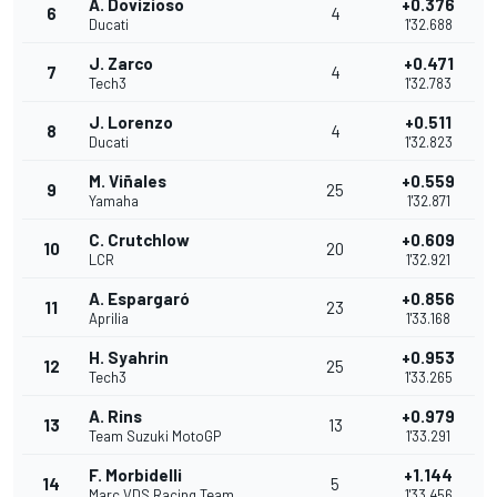
A. Dovizioso
+0.376
6
4
Ducati
1'32.688
J. Zarco
+0.471
7
4
Tech3
1'32.783
J. Lorenzo
+0.511
8
4
Ducati
1'32.823
M. Viñales
+0.559
9
25
Yamaha
1'32.871
C. Crutchlow
+0.609
10
20
LCR
1'32.921
A. Espargaró
+0.856
11
23
Aprilia
1'33.168
H. Syahrin
+0.953
12
25
Tech3
1'33.265
A. Rins
+0.979
13
13
Team Suzuki MotoGP
1'33.291
F. Morbidelli
+1.144
14
5
Marc VDS Racing Team
1'33.456