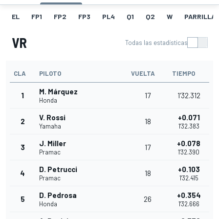
EL
FP1
FP2
FP3
PL4
Q1
Q2
W
PARRILLA
VR
Todas las estadísticas
CLA
PILOTO
VUELTA
TIEMPO
M. Márquez
1
17
1'32.312
Honda
V. Rossi
+0.071
2
18
Yamaha
1'32.383
J. Miller
+0.078
3
17
Pramac
1'32.390
D. Petrucci
+0.103
4
18
Pramac
1'32.415
D. Pedrosa
+0.354
5
26
Honda
1'32.666