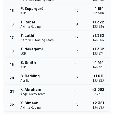
P. Espargaró
+1.194
15
17
KTM
1'33.506
T. Rabat
+1.322
16
9
Avintia Racing
1'33.634
T. Luthi
+1.352
17
18
Marc VDS Racing Team
1'33.664
T. Nakagami
+1.362
18
13
LCR
1'33.674
B. Smith
+1.414
19
12
KTM
1'33.726
S. Redding
+1.611
20
7
Aprilia
1'33.923
K. Abraham
+2.002
21
15
Ángel Nieto Team
1'34.314
X. Simeon
+2.381
22
6
Avintia Racing
1'34.693