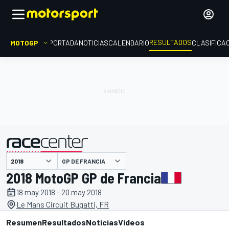
RESULTADOS
MOTOGP
PORTADA
NOTICIAS
CALENDARIO
CLASIFICA
GP DE FRANCIA
presentado por
2018 MotoGP GP de Francia
18 may 2018 - 20 may 2018
Le Mans Circuit Bugatti, FR
Resumen
Resultados
Noticias
Videos