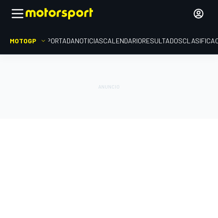
MOTOGP
PORTADA
NOTICIAS
CALENDARIO
RESULTADOS
CLASIFICA